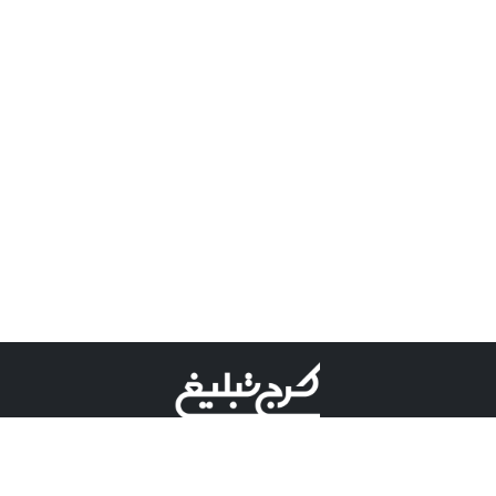
©کرج تبلیغ علامت تجاری ثبت شده در "اداره ثبت برند"
میباشد و هرگونه استفاده از این عنوان با پسوند و پیشوند قابل