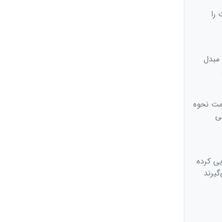
 را
 مبدل
مت نحوه
ی
یی کرده
گیرند