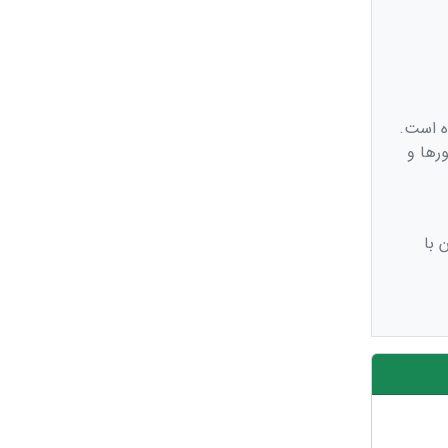
ه است.
رها و
 با