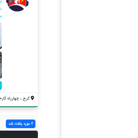
د
م
كرج ، چهارراه كارخا
2 مورد یافت شد