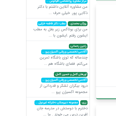
مرکز مشاوره روانشناسی اقیانوس
...
من مشاوره آنلاین داشتم با دکتر
ذکایی پور. خیلی حرف
...
روژان محمدی :
مطب دکتر فاطمه خزایی
من برای بوتاکس زیر بغل به مطب
ایشون رفتم .ایشون با
...
رادین رحمانی:
آکادمی تخصصی ورزشی اکسیژن پرو
...
چندساله که توی باشگاه تمرین
می‌کنم. فضای باشگاه هم
...
اورهان کامل و حسین کامل:
آکادمی تخصصی ورزشی اکسیژن پرو
...
درود بیکران تشکر و قدردانی از
مجموعه اکسیژن پرو
...
زری:
مجموعه دبیرستان دخترانه غیردول
...
دخترم با دوستش در مدرسه جان
افرین درس می خوند . ما
...