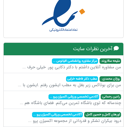
آخرین نظرات سایت
ملیحه سالاروند:
مرکز مشاوره روانشناسی اقیانوس
...
من مشاوره آنلاین داشتم با دکتر ذکایی پور. خیلی حرف
...
روژان محمدی :
مطب دکتر فاطمه خزایی
من برای بوتاکس زیر بغل به مطب ایشون رفتم .ایشون با
...
رادین رحمانی:
آکادمی تخصصی ورزشی اکسیژن پرو
...
چندساله که توی باشگاه تمرین می‌کنم. فضای باشگاه هم
...
اورهان کامل و حسین کامل:
آکادمی تخصصی ورزشی اکسیژن پرو
...
درود بیکران تشکر و قدردانی از مجموعه اکسیژن پرو
...