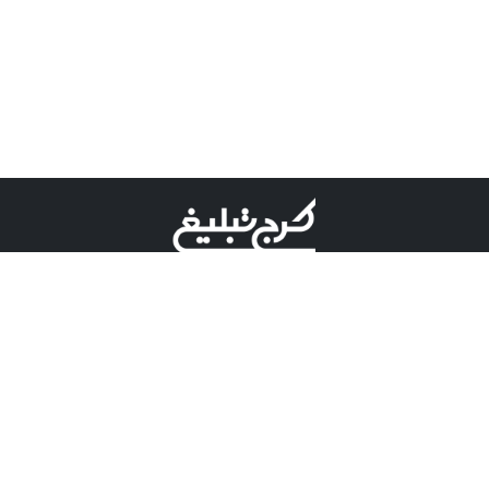
©کرج تبلیغ علامت تجاری ثبت شده در "اداره ثبت برند"
میباشد و هرگونه استفاده از این عنوان با پسوند و پیشوند قابل
پیگیری قضایی میباشد.
دارای نماد اعتبار 1 ستاره از مركز توسعه تجارت الكترونیكی
وزارت صنعت، معدن و تجارت.
مسئولیت آگهی های درج شده در این سایت بر عهده آگهی
دهنده می باشد.