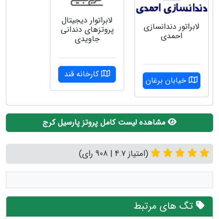
لابراتوار دیجیتال
لابراتور دندانسازی
پروتزهای دندانی
احمدی
جاویدی
کارخانه قند
خیابان برغان
مشاهده لیست کامل پروتز پارسیل کرج
(امتیاز 4.7 | 908 رای)
تگ های مرتبط