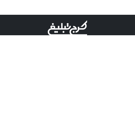
©کرج تبلیغ علامت تجاری ثبت شده در "اداره ثبت برند"
میباشد و هرگونه استفاده از این عنوان با پسوند و پیشوند قابل
پیگیری قضایی میباشد.
دارای نماد اعتبار 1 ستاره از مركز توسعه تجارت الكترونیكی
وزارت صنعت، معدن و تجارت.
مسئولیت آگهی های درج شده در این سایت بر عهده آگهی
دهنده می باشد.
تعرفه تبلیغات
پنل کاربری