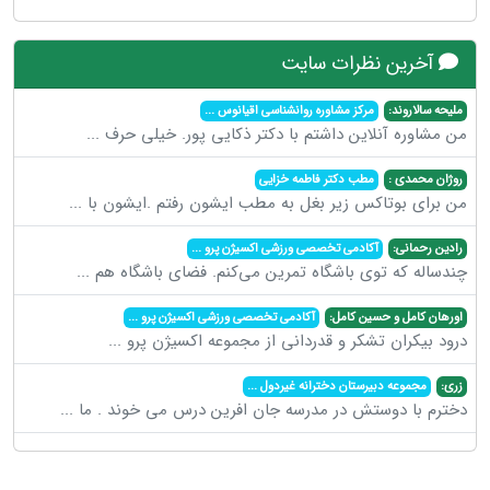
آخرین نظرات سایت
ملیحه سالاروند:
مرکز مشاوره روانشناسی اقیانوس
...
من مشاوره آنلاین داشتم با دکتر ذکایی پور. خیلی حرف
...
روژان محمدی :
مطب دکتر فاطمه خزایی
من برای بوتاکس زیر بغل به مطب ایشون رفتم .ایشون با
...
رادین رحمانی:
آکادمی تخصصی ورزشی اکسیژن پرو
...
چندساله که توی باشگاه تمرین می‌کنم. فضای باشگاه هم
...
اورهان کامل و حسین کامل:
آکادمی تخصصی ورزشی اکسیژن پرو
...
درود بیکران تشکر و قدردانی از مجموعه اکسیژن پرو
...
زری:
مجموعه دبیرستان دخترانه غیردول
...
دخترم با دوستش در مدرسه جان افرین درس می خوند . ما
...