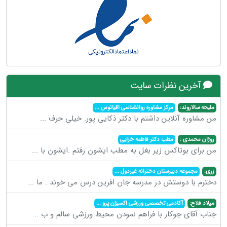
آخرین نظرات سایت
ملیحه سالاروند:
مرکز مشاوره روانشناسی اقیانوس
...
من مشاوره آنلاین داشتم با دکتر ذکایی پور. خیلی حرف
...
روژان محمدی :
مطب دکتر فاطمه خزایی
من برای بوتاکس زیر بغل به مطب ایشون رفتم .ایشون با
...
زری:
مجموعه دبیرستان دخترانه غیردول
...
دخترم با دوستش در مدرسه جان افرین درس می خوند . ما
...
میلاد فلاح:
آکادمی تخصصی ورزشی اکسیژن پرو
...
جناب آقای جوکار با فراهم نمودن محیط ورزشی سالم و ب
...