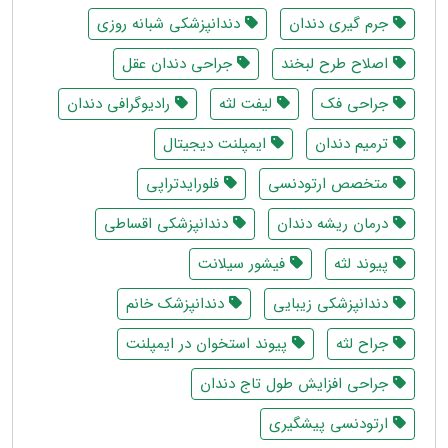
جرم گیری دندان
دندانپزشکی شبانه روزی
اصلاح طرح لبخند
جراحی دندان عقل
جراحی فک
لیفت لثه
رادیوگرافی دندان
ترمیم دندان
ایمپلنت دیجیتال
متخصص ارتودنسی
فلورایدتراپی
درمان ریشه دندان
دندانپزشکی اقساطی
پیوند لثه
فیشور سیلانت
دندانپزشکی زیبایی
دندانپزشک خانم
جراح لثه
پیوند استخوان در ایمپلنت
جراحی افزایش طول تاج دندان
ارتودنسی پیشگیری