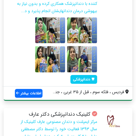
کننده با دندانپزشک همکاری کرده و بدون نیاز به
بیهوشی درمان دندانهایشان انجام پذیرد و د...
دندانپزشکی
فردیس ، فلکه سوم ، قبل از ۳۵ غربی ، جنب ...
اطلاعات بیشتر
کلینیک دندانپزشکی دکتر عارف
مرکز ایمپلنت و دندان مصنوعی عارف کلینیک از
سال 1393 فعالیت خود را توسط دکتر مصطفی