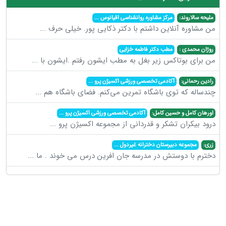
ملیحه سالاروند:
مرکز مشاوره روانشناسی اقیانوس
...
من مشاوره آنلاین داشتم با دکتر ذکایی پور. خیلی حرف
...
روژان محمدی :
مطب دکتر فاطمه خزایی
من برای بوتاکس زیر بغل به مطب ایشون رفتم .ایشون با
...
رادین رحمانی:
آکادمی تخصصی ورزشی اکسیژن پرو
...
چندساله که توی باشگاه تمرین می‌کنم. فضای باشگاه هم
...
اورهان کامل و حسین کامل:
آکادمی تخصصی ورزشی اکسیژن پرو
...
درود بیکران تشکر و قدردانی از مجموعه اکسیژن پرو
...
زری:
مجموعه دبیرستان دخترانه غیردول
...
دخترم با دوستش در مدرسه جان افرین درس می خوند . ما
...