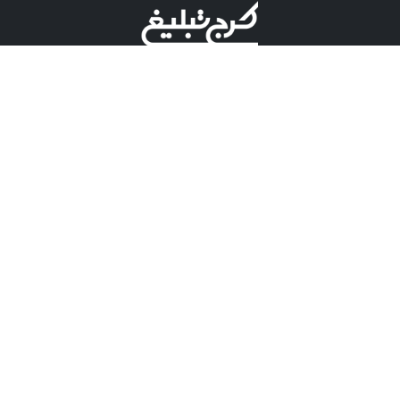
©کرج تبلیغ علامت تجاری ثبت شده در "اداره ثبت برند"
میباشد و هرگونه استفاده از این عنوان با پسوند و پیشوند قابل
پیگیری قضایی میباشد.
دارای نماد اعتبار 1 ستاره از مركز توسعه تجارت الكترونیكی
وزارت صنعت، معدن و تجارت.
مسئولیت آگهی های درج شده در این سایت بر عهده آگهی
دهنده می باشد.
تعرفه تبلیغات
پنل کاربری
تماس با کرج تبلیغ
مشاوره فروش در بله