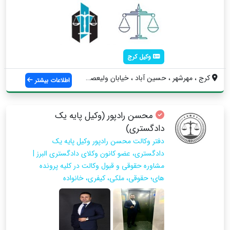
وکیل کرج
کرج ، مهرشهر ، حسین آباد ، خیابان ولیعصر...
اطلاعات بیشتر
محسن رادپور (وکیل پایه یک
دادگستری)
دفتر وکالت محسن رادپور وکیل پایه یک
دادگستری، عضو کانون وکلای دادگستری البرز |
مشاوره حقوقی و قبول وکالت در کلیه پرونده
های؛ حقوقی، ملکی، کیفری، خانواده