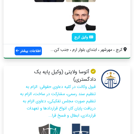
وکیل کرج
کرج ، مهرشهر ، ابتدای بلوار ارم ، جنب کن...
اطلاعات بیشتر
آتوسا ولایتی (وکیل پایه یک
دادگستری)
قبول وكالت در كليه دعاوی حقوقی: الزام به
تنظیم سند رسمی، مشارکت در ساخت، الزام به
تنظیم صورت مجلس تفکیکی، دعاوی الزام به
دریافت پایان کار، انواع قراردادها و تعهدات
قراردادی، ابطال و فسخ قرا...