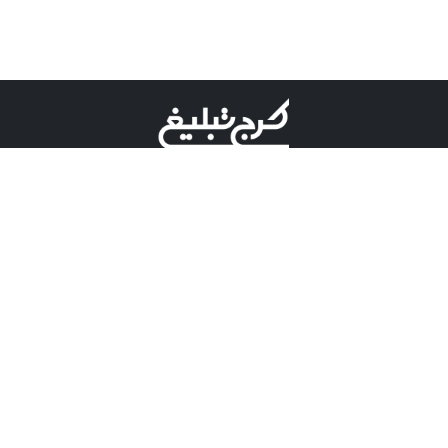
©کرج تبلیغ علامت تجاری ثبت شده در "اداره ثبت برند"
میباشد و هرگونه استفاده از این عنوان با پسوند و پیشوند قابل
پیگیری قضایی میباشد.
دارای نماد اعتبار 1 ستاره از مركز توسعه تجارت الكترونیكی
وزارت صنعت، معدن و تجارت.
مسئولیت آگهی های درج شده در این سایت بر عهده آگهی
دهنده می باشد.
تعرفه تبلیغات