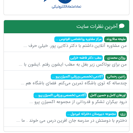
آخرین نظرات سایت
ملیحه سالاروند:
مرکز مشاوره روانشناسی اقیانوس
...
من مشاوره آنلاین داشتم با دکتر ذکایی پور. خیلی حرف
...
روژان محمدی :
مطب دکتر فاطمه خزایی
من برای بوتاکس زیر بغل به مطب ایشون رفتم .ایشون با
...
رادین رحمانی:
آکادمی تخصصی ورزشی اکسیژن پرو
...
چندساله که توی باشگاه تمرین می‌کنم. فضای باشگاه هم
...
اورهان کامل و حسین کامل:
آکادمی تخصصی ورزشی اکسیژن پرو
...
درود بیکران تشکر و قدردانی از مجموعه اکسیژن پرو
...
زری:
مجموعه دبیرستان دخترانه غیردول
...
دخترم با دوستش در مدرسه جان افرین درس می خوند . ما
...