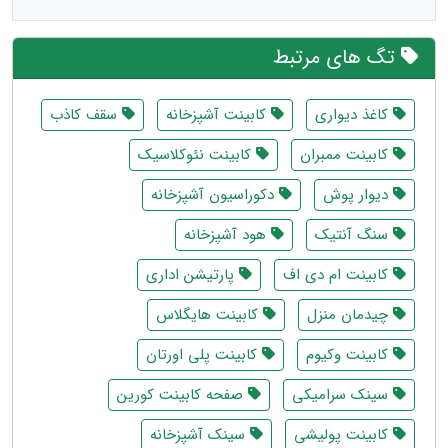
تگ های مرتبط
کاغذ دیواری
کابینت آشپزخانه
سقف کاذب
کابینت ممبران
کابینت نئوکلاسیک
دیوار پوش
دکوراسیون آشپزخانه
سنگ آنتیک
هود آشپزخانه
کابینت ام دی اف
پارتیشن اداری
چیدمان منزل
کابینت هایگلاس
کابینت وکیوم
کابینت پلی اورتان
سینک سرامیکی
صفحه کابینت کورین
کابینت پولیشی
سینک آشپزخانه