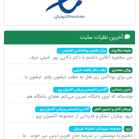
آخرین نظرات سایت
ملیحه سالاروند:
مرکز مشاوره روانشناسی اقیانوس
...
من مشاوره آنلاین داشتم با دکتر ذکایی پور. خیلی حرف
...
روژان محمدی :
مطب دکتر فاطمه خزایی
من برای بوتاکس زیر بغل به مطب ایشون رفتم .ایشون با
...
رادین رحمانی:
آکادمی تخصصی ورزشی اکسیژن پرو
...
چندساله که توی باشگاه تمرین می‌کنم. فضای باشگاه هم
...
اورهان کامل و حسین کامل:
آکادمی تخصصی ورزشی اکسیژن پرو
...
درود بیکران تشکر و قدردانی از مجموعه اکسیژن پرو
...
زری:
مجموعه دبیرستان دخترانه غیردول
...
دخترم با دوستش در مدرسه جان افرین درس می خوند . ما
...