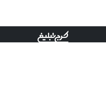
©کرج تبلیغ علامت تجاری ثبت شده در "اداره ثبت برند"
میباشد و هرگونه استفاده از این عنوان با پسوند و پیشوند قابل
پیگیری قضایی میباشد.
دارای نماد اعتبار 1 ستاره از مركز توسعه تجارت الكترونیكی
وزارت صنعت، معدن و تجارت.
مسئولیت آگهی های درج شده در این سایت بر عهده آگهی
دهنده می باشد.
تعرفه تبلیغات