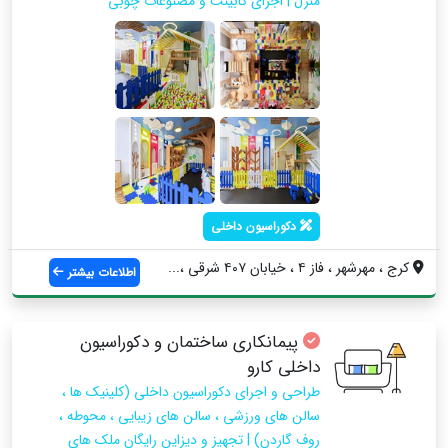
منزل | اجرای کابینت و مصنوعات چوبی
دکوراسیون داخلی
کرج ، مهرشهر ، فاز ۴ ، خیابان ۴۰۷ شرقی ،...
اطلاعات بیشتر
پیمانکاری ساختمان و دکوراسیون
داخلی کارو
طراحی و اجرای دکوراسیون داخلی (کلینیک ها ،
سالن های ورزشی ، سالن های زیبایی ، محوطه ،
روف گاردن) | تجهیز و دیزاین رایگان ملک های