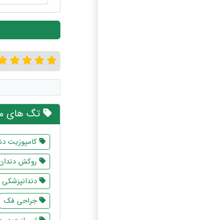
تگ های مر
کامپوزیت دن
روکش دندان
دندانپزشکی ش
جراحی فک