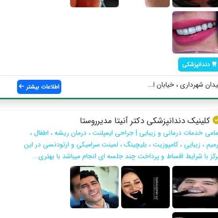
دندانپزشکی
دان شهرداری ، خیابان ا...
اطلاعات بیشتر
كلينيك دندانپزشكى دكتر آنيتا مديرروستا
مامى خدمات درمانى و زيبايى | جراحى ايمپلنت ، درمان ريشه ، اطفال ،
رميم ، زيبايى ، كامپوزيت ، بليچينگ ، لمينت سراميكى و ارتودنسى در اين
ركز با شرايط اقساط و پرداخت چند جلسه اى انجام ميباشد با بهتري...