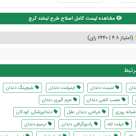
مشاهده لیست کامل اصلاح طرح لبخند کرج
(امتیاز 4.8 | 2440 رای)
تبط
دان
لمینت دندان
ایمپلنت دندان
بلیچینگ دندان
عصب کشی دندان
جرم گیری دندان
بانه روزی
جراحی دندان عقل
دندانپزشکی کودکان
لیفت لثه
رادیوگرافی دندان
ترمیم دندان