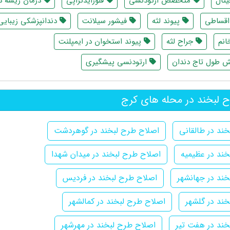
تال
متخصص ارتودنسی
فلورایدتراپی
درمان ریشه د
اقساطی
پیوند لثه
فیشور سیلانت
دندانپزشکی زیبایی
انم
جراح لثه
پیوند استخوان در ایمپلنت
ش طول تاج دندان
ارتودنسی پیشگیری
 لبخند در محله های کرج
ند در طالقانی
اصلاح طرح لبخند در گوهردشت
ند در عظیمیه
اصلاح طرح لبخند در میدان شهدا
ند در جهانشهر
اصلاح طرح لبخند در فردیس
ند در گلشهر
اصلاح طرح لبخند در کمالشهر
خند در هفت تیر
اصلاح طرح لبخند در مهرشهر