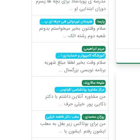
مدرسه ی پویا،شاد برای بچه ها.پسرم
دوران ابتدایی او
...
پارسا:
هنرستان غیردولتی فنی حرفه ای پ
...
سلام وقتتون بخیر میخواستم بدونم
شعبه دوم رشته الک
...
مریم ابراهیمی:
آموزشگاه کامپیوتر و حسابداری ا
...
سلام وقت بخیر لطفا مبلغ شهریه
برنامه نویسی بزرگسال
...
ملیحه سالاروند:
مرکز مشاوره روانشناسی اقیانوس
...
من مشاوره آنلاین داشتم با دکتر
ذکایی پور. خیلی حرف
...
روژان محمدی :
مطب دکتر فاطمه خزایی
من برای بوتاکس زیر بغل به مطب
ایشون رفتم .ایشون با
...