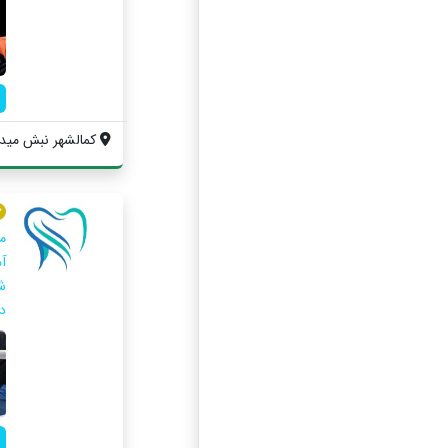
كمالشهر نبش ميدا
م
آ
ش
در