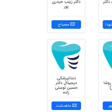
 دکتر
دکتر زینب حیدری
پور
هدا
مصباح
دندانپزشکی
روشا
دیجیتال دکتر
)
حسین توسلی
زاده
ر
ماهدشت