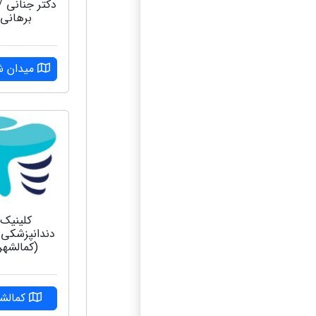
دکتر جنانی /
برهانی
میدان ش
کلینیک
دندانپزشکی 
(کمالشهر
کمالشه