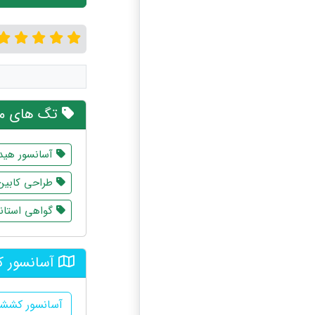
تگ های مر
آسانسور هید
طراحی کابین 
گواهی استاند
آسانسور ک
آسانسور کششی