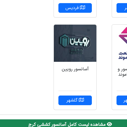
فردیس
ور و
آسانسور رویین
موند
ر
گلشهر
مشاهده لیست کامل آسانسور کششی کرج