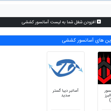
افزودن شغل شما به لیست آسانسور کششی
ن های آسانسور کششی
سور
آسانبر دیبا گستر
لبرز
سدید
)