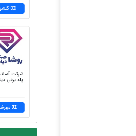
گلشهر
شرکت آسانس
پله برقی دیا
مهرشه