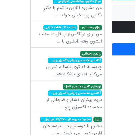
مرکز مشاوره روانشناسی اقیانوس
...
من مشاوره آنلاین داشتم با دکتر
ذکایی پور. خیلی حرف
...
روژان محمدی :
مطب دکتر فاطمه خزایی
من برای بوتاکس زیر بغل به مطب
ایشون رفتم .ایشون با
...
رادین رحمانی:
آکادمی تخصصی ورزشی اکسیژن پرو
...
چندساله که توی باشگاه تمرین
می‌کنم. فضای باشگاه هم
...
اورهان کامل و حسین کامل:
آکادمی تخصصی ورزشی اکسیژن پرو
...
درود بیکران تشکر و قدردانی از
مجموعه اکسیژن پرو
...
زری:
مجموعه دبیرستان دخترانه غیردول
...
دخترم با دوستش در مدرسه جان
افرین درس می خوند . ما
...