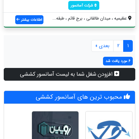
شرکت آسانسور
عظیمیه ، میدان طالقانی ، برج قائم ، طبقه...
اطلاعات بیشتر
1
2
بعدی »
6 مورد یافت شد
افزودن شغل شما به لیست آسانسور کششی
محبوب ترین های آسانسور کششی