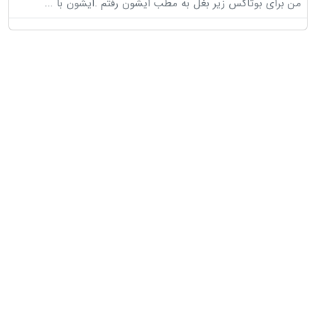
من برای بوتاکس زیر بغل به مطب ایشون رفتم .ایشون با
...