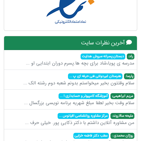
آخرین نظرات سایت
راد:
دبستان پسرانه سروش هدایت
مدرسه ی پویا،شاد برای بچه ها.پسرم دوران ابتدایی او
...
پارسا:
هنرستان غیردولتی فنی حرفه ای پ
...
سلام وقتتون بخیر میخواستم بدونم شعبه دوم رشته الک
...
مریم ابراهیمی:
آموزشگاه کامپیوتر و حسابداری ا
...
سلام وقت بخیر لطفا مبلغ شهریه برنامه نویسی بزرگسال
...
ملیحه سالاروند:
مرکز مشاوره روانشناسی اقیانوس
...
من مشاوره آنلاین داشتم با دکتر ذکایی پور. خیلی حرف
...
روژان محمدی :
مطب دکتر فاطمه خزایی