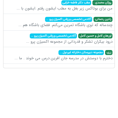
روژان محمدی :
مطب دکتر فاطمه خزایی
من برای بوتاکس زیر بغل به مطب ایشون رفتم .ایشون با
...
رادین رحمانی:
آکادمی تخصصی ورزشی اکسیژن پرو
...
چندساله که توی باشگاه تمرین می‌کنم. فضای باشگاه هم
...
اورهان کامل و حسین کامل:
آکادمی تخصصی ورزشی اکسیژن پرو
...
درود بیکران تشکر و قدردانی از مجموعه اکسیژن پرو
...
زری:
مجموعه دبیرستان دخترانه غیردول
...
دخترم با دوستش در مدرسه جان افرین درس می خوند . ما
...