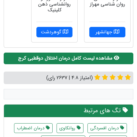
روان شناسی مهراز
روانشناسی ذهن
کلینیک
جهانشهر
گوهردشت
مشاهده لیست کامل درمان اختلال دوقطبی کرج
(امتیاز 4.8 | 2637 رای)
تگ های مرتبط
درمان افسردگی
روانکاوی
درمان اضطراب