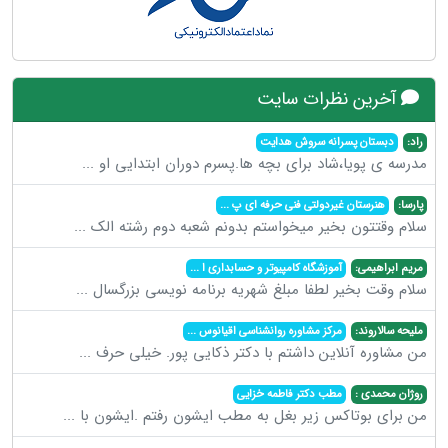
آخرین نظرات سایت
راد:
دبستان پسرانه سروش هدایت
مدرسه ی پویا،شاد برای بچه ها.پسرم دوران ابتدایی او
...
پارسا:
هنرستان غیردولتی فنی حرفه ای پ
...
سلام وقتتون بخیر میخواستم بدونم شعبه دوم رشته الک
...
مریم ابراهیمی:
آموزشگاه کامپیوتر و حسابداری ا
...
سلام وقت بخیر لطفا مبلغ شهریه برنامه نویسی بزرگسال
...
ملیحه سالاروند:
مرکز مشاوره روانشناسی اقیانوس
...
من مشاوره آنلاین داشتم با دکتر ذکایی پور. خیلی حرف
...
روژان محمدی :
مطب دکتر فاطمه خزایی
من برای بوتاکس زیر بغل به مطب ایشون رفتم .ایشون با
...