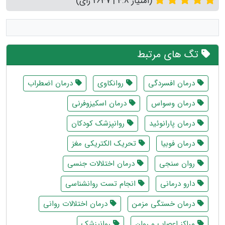
(امتیاز 4.8 | 2637 رای)
تگ های مرتبط
درمان افسردگی
روانکاوی
درمان اضطراب
درمان وسواس
درمان اسکیزوفرنی
درمان پارانوئید
روانپزشک کودکان
درمان فوبیا
تحریک الکتریکی مغز
روان سنجی
درمان اختلالات جنسی
دارو درمانی
انجام تست روانشناسی
درمان خستگی مزمن
درمان اختلالات روانی
مراکز اعصاب و روان
روانپزشک