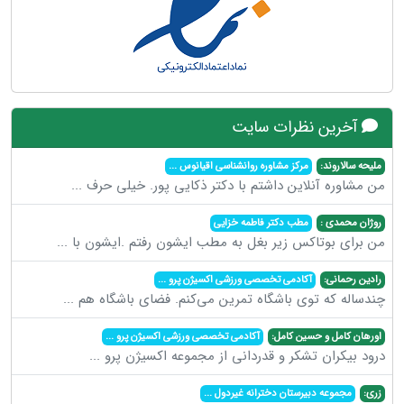
آخرین نظرات سایت
ملیحه سالاروند:
مرکز مشاوره روانشناسی اقیانوس
...
من مشاوره آنلاین داشتم با دکتر ذکایی پور. خیلی حرف
...
روژان محمدی :
مطب دکتر فاطمه خزایی
من برای بوتاکس زیر بغل به مطب ایشون رفتم .ایشون با
...
رادین رحمانی:
آکادمی تخصصی ورزشی اکسیژن پرو
...
چندساله که توی باشگاه تمرین می‌کنم. فضای باشگاه هم
...
اورهان کامل و حسین کامل:
آکادمی تخصصی ورزشی اکسیژن پرو
...
درود بیکران تشکر و قدردانی از مجموعه اکسیژن پرو
...
زری:
مجموعه دبیرستان دخترانه غیردول
...