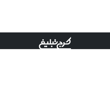
©کرج تبلیغ علامت تجاری ثبت شده در "اداره ثبت برند"
میباشد و هرگونه استفاده از این عنوان با پسوند و پیشوند قابل
پیگیری قضایی میباشد.
دارای نماد اعتبار 1 ستاره از مركز توسعه تجارت الكترونیكی
وزارت صنعت، معدن و تجارت.
مسئولیت آگهی های درج شده در این سایت بر عهده آگهی
دهنده می باشد.