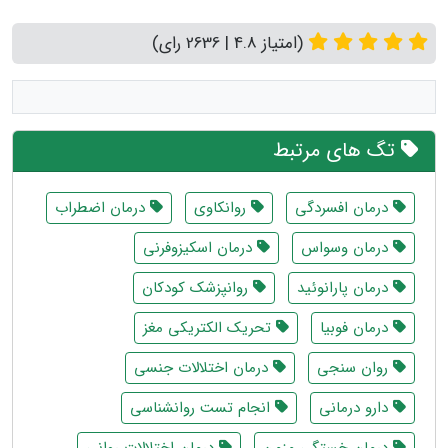
(امتیاز 4.8 | 2636 رای)
تگ های مرتبط
درمان افسردگی
روانکاوی
درمان اضطراب
درمان وسواس
درمان اسکیزوفرنی
درمان پارانوئید
روانپزشک کودکان
درمان فوبیا
تحریک الکتریکی مغز
روان سنجی
درمان اختلالات جنسی
دارو درمانی
انجام تست روانشناسی
درمان خستگی مزمن
درمان اختلالات روانی