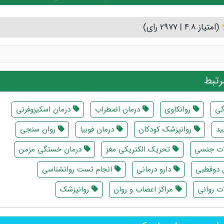
(امتیاز 4.8 | 2977 رای)
تبط
گی
روانکاوی
درمان اضطراب
درمان اسکیزوفرنی
ید
روانپزشک کودکان
درمان فوبیا
روان سنجی
لات جنسی
تحریک الکتریکی مغز
درمان خستگی مزمن
 دوقطبی
دارو درمانی
انجام تست روانشناسی
ت روانی
مراکز اعصاب و روان
روانپزشک