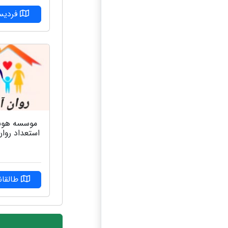
فردی
موسسه هو
استعداد روان
طالقان