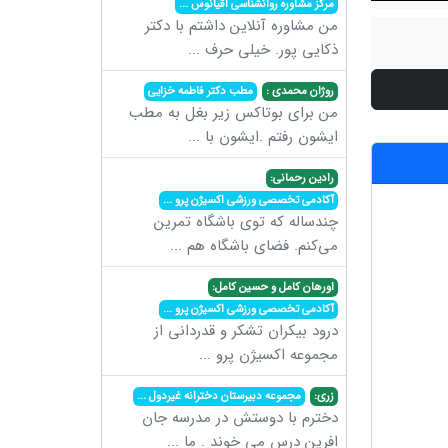
مرکز مشاوره روانشناسی اقیانوس
...
من مشاوره آنلاین داشتم با دکتر
ذکایی پور. خیلی حرف
...
روژان محمدی :
مطب دکتر فاطمه خزایی
من برای بوتاکس زیر بغل به مطب
ایشون رفتم .ایشون با
...
رادین رحمانی:
آکادمی تخصصی ورزشی اکسیژن پرو
...
چندساله که توی باشگاه تمرین
می‌کنم. فضای باشگاه هم
...
اورهان کامل و حسین کامل:
آکادمی تخصصی ورزشی اکسیژن پرو
...
درود بیکران تشکر و قدردانی از
مجموعه اکسیژن پرو
...
زری:
مجموعه دبیرستان دخترانه غیردول
...
دخترم با دوستش در مدرسه جان
افرین درس می خوند . ما
...