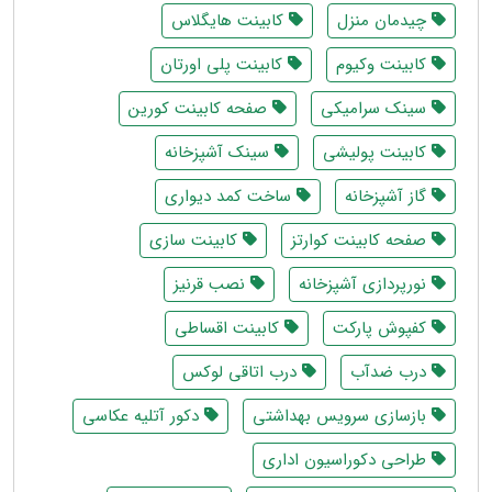
چیدمان منزل
کابینت هایگلاس
کابینت وکیوم
کابینت پلی اورتان
سینک سرامیکی
صفحه کابینت کورین
کابینت پولیشی
سینک آشپزخانه
گاز آشپزخانه
ساخت کمد دیواری
صفحه کابینت کوارتز
کابینت سازی
نورپردازی آشپزخانه
نصب قرنیز
کفپوش پارکت
کابینت اقساطی
درب ضدآب
درب اتاقی لوکس
بازسازی سرویس بهداشتی
دکور آتلیه عکاسی
طراحی دکوراسیون اداری