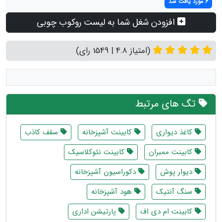
6 مورد یافت شد
افزودن شغل شما به لیست روکوب چوبی
(امتیاز 4.8 | 1549 رای)
تگ های مرتبط
کاغذ دیواری
کابینت آشپزخانه
سقف کاذب
کابینت ممبران
کابینت نئوکلاسیک
دیوار پوش
دکوراسیون آشپزخانه
سنگ آنتیک
هود آشپزخانه
کابینت ام دی اف
پارتیشن اداری