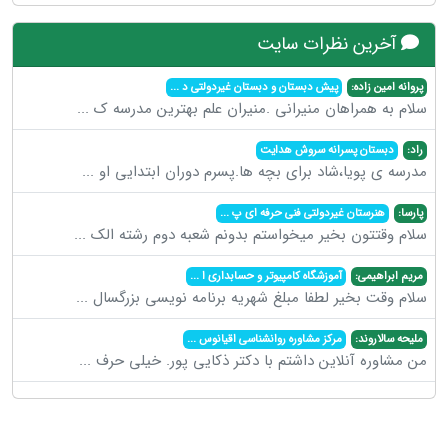
آخرین نظرات سایت
پروانه امین زاده:
پیش دبستان و دبستان غیردولتی د
...
سلام به همراهان منیرانی .منیران علم بهترین مدرسه ک
...
راد:
دبستان پسرانه سروش هدایت
مدرسه ی پویا،شاد برای بچه ها.پسرم دوران ابتدایی او
...
پارسا:
هنرستان غیردولتی فنی حرفه ای پ
...
سلام وقتتون بخیر میخواستم بدونم شعبه دوم رشته الک
...
مریم ابراهیمی:
آموزشگاه کامپیوتر و حسابداری ا
...
سلام وقت بخیر لطفا مبلغ شهریه برنامه نویسی بزرگسال
...
ملیحه سالاروند:
مرکز مشاوره روانشناسی اقیانوس
...
من مشاوره آنلاین داشتم با دکتر ذکایی پور. خیلی حرف
...