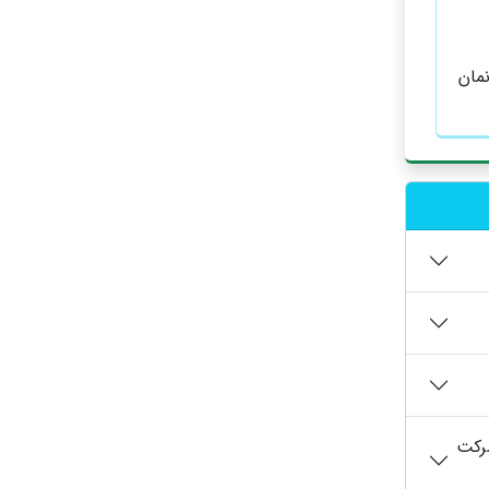
مان
شرکت