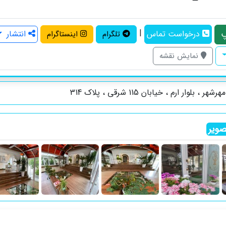
|
درخواست تماس
انتشار
تلگرام
اینستاگرام
نمایش نقشه
ر ، بلوار ارم ، خیابان 115 شرقی ، پلاک 314
ویر