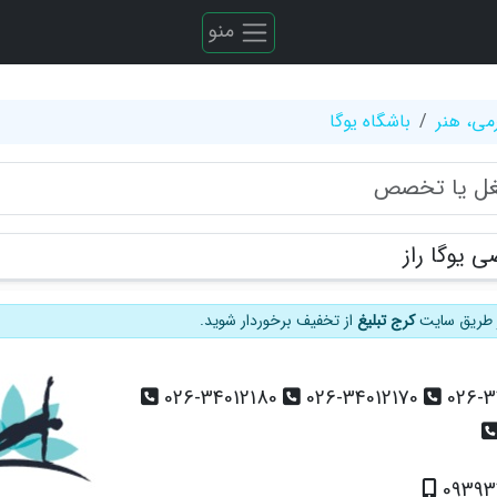
منو
می، هنر
باشگاه یوگا
 یوگا راز
از طریق سایت
کرج تبلیغ
از تخفیف برخوردار شوید.
026-34012180
026-34012170
026-3
09393