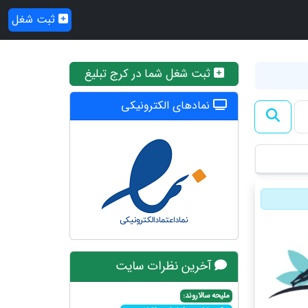
ثبت شغل
ثبت شغل شما در کرج تبلیغ
نمادهای الکترونیکی
آخرین نظرات سایت
ملیحه سالاروند: