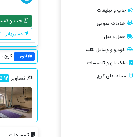
چاپ و تبلیغات
چت واتسپ
خدمات عمومی
مسیریابی
حمل و نقل
خودرو و وسایل نقلیه
کرج ، مهرشه
آدرس
:
ساختمان و تاسیسات
محله های کرج
12
تص
تصاویر
توضیحات