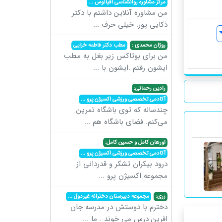
مرکز مشاوره روانشناسی اقیانوس
...
من مشاوره آنلاین داشتم با دکتر
ذکایی پور. خیلی حرف
...
روژان محمدی :
مطب دکتر فاطمه خزایی
من برای بوتاکس زیر بغل به مطب
ایشون رفتم .ایشون با
...
رادین رحمانی:
آکادمی تخصصی ورزشی اکسیژن پرو
...
چندساله که توی باشگاه تمرین
می‌کنم. فضای باشگاه هم
...
اورهان کامل و حسین کامل:
آکادمی تخصصی ورزشی اکسیژن پرو
...
درود بیکران تشکر و قدردانی از
مجموعه اکسیژن پرو
...
زری:
مجموعه دبیرستان دخترانه غیردول
...
دخترم با دوستش در مدرسه جان
افرین درس می خوند . ما
...