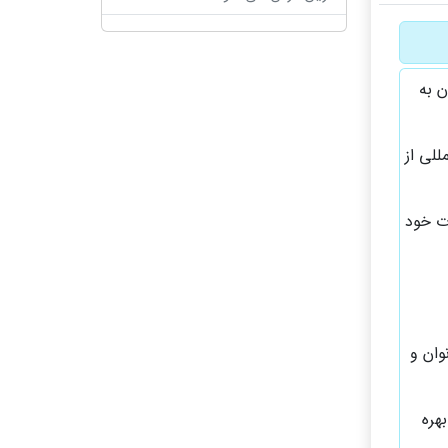
ان به
للی از
ات خود
وان و
هره