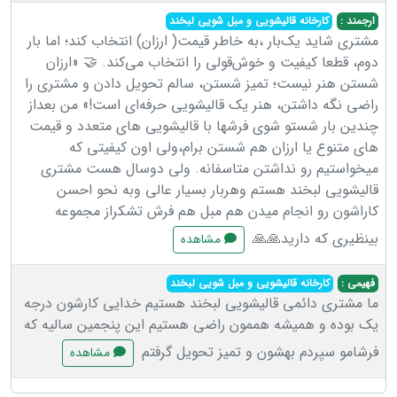
ارجمند :
کارخانه قالیشویی و مبل شویی لبخند
مشتری شاید یک‌بار ،به خاطر قیمت( ارزان) انتخاب کند؛ اما بار
دوم، قطعا کیفیت و خوش‌قولی را انتخاب می‌کند. 🤝 «ارزان
شستن هنر نیست؛ تمیز شستن، سالم تحویل دادن و مشتری را
راضی نگه داشتن، هنر یک قالیشویی حرفه‌ای است!» من بعداز
چندین بار شستو شوی فرشها با قالیشویی های متعدد و قیمت
های متنوع یا ارزان هم شستن برام،ولی اون کیفیتی که
میخواستیم رو نداشتن متاسفانه. ولی دوسال هست مشتری
قالیشویی لبخند هستم وهربار بسیار عالی وبه نحو احسن
کاراشون رو انجام میدن هم مبل هم فرش تشکراز مجموعه
بینظیری که دارید🙏🙏
مشاهده
فهیمی :
کارخانه قالیشویی و مبل شویی لبخند
ما مشتری دائمی قالیشویی لبخند هستیم خدایی کارشون درجه
یک بوده و همیشه هممون راضی هستیم این پنجمین سالیه که
فرشامو سپردم بهشون و تمیز تحویل گرفتم
مشاهده