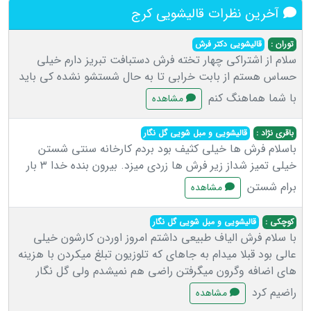
آخرین نظرات قالیشویی کرج
توران :
قالیشویی دکتر فرش
سلام از اشتراکی چهار تخته فرش دستبافت تبریز دارم خیلی
حساس هستم از بابت خرابی تا به حال شستشو نشده کی باید
با شما هماهنگ کنم
مشاهده
باقری نژاد :
قالیشویی و مبل شویی گل نگار
باسلام فرش ها خیلی کثیف بود بردم کارخانه سنتی شستن
خیلی تمیز شداز زیر فرش ها زردی میزد. بیرون بنده خدا ۳ بار
برام شستن
مشاهده
کوچکی :
قالیشویی و مبل شویی گل نگار
با سلام فرش الیاف طبیعی داشتم امروز اوردن کارشون خیلی
عالی بود قبلا میدام به جاهای که تلوزیون تبلغ میکردن با هزینه
های اضافه وگرون میگرفتن راضی هم نمیشدم ولی گل نگار
راضیم کرد
مشاهده