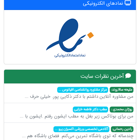
نمادهای الکترونیکی
آخرین نظرات سایت
ملیحه سالاروند:
مرکز مشاوره روانشناسی اقیانوس
...
من مشاوره آنلاین داشتم با دکتر ذکایی پور. خیلی حرف
...
روژان محمدی :
مطب دکتر فاطمه خزایی
من برای بوتاکس زیر بغل به مطب ایشون رفتم .ایشون با
...
رادین رحمانی:
آکادمی تخصصی ورزشی اکسیژن پرو
...
چندساله که توی باشگاه تمرین می‌کنم. فضای باشگاه هم
...