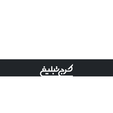
©کرج تبلیغ علامت تجاری ثبت شده در "اداره ثبت برند"
میباشد و هرگونه استفاده از این عنوان با پسوند و پیشوند قابل
پیگیری قضایی میباشد.
دارای نماد اعتبار 1 ستاره از مركز توسعه تجارت الكترونیكی
وزارت صنعت، معدن و تجارت.