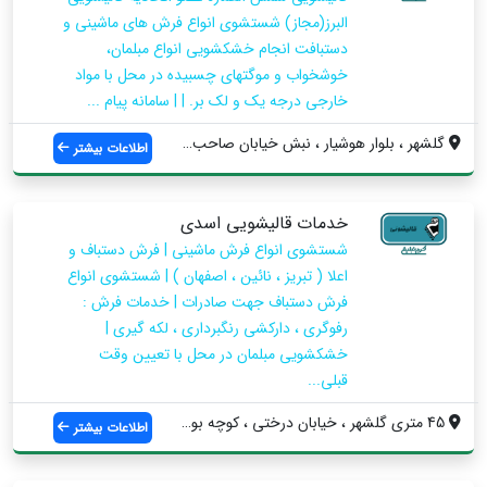
البرز(مجاز) شستشوی انواع فرش های ماشینی و
دستبافت انجام خشکشویی انواع مبلمان،
خوشخواب و موگتهای چسبیده در محل با مواد
خارجی درجه یک و لک بر. | | سامانه پیام ...
گلشهر ، بلوار هوشیار ، نبش خیابان صاحب ا...
اطلاعات بیشتر
خدمات قالیشویی اسدی
شستشوی انواع فرش ماشینی | فرش دستباف و
اعلا ( تبریز ، نائین ، اصفهان ) | شستشوی انواع
فرش دستباف جهت صادرات | خدمات فرش :
رفوگری ، دارکشی رنگبرداری ، لکه گیری |
خشکشویی مبلمان در محل با تعیین وقت
قبلی...
45 متری گلشهر ، خیابان درختی ، کوچه بوعل...
اطلاعات بیشتر