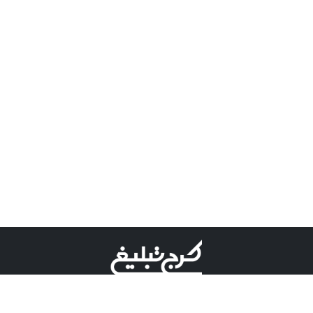
©کرج تبلیغ علامت تجاری ثبت شده در "اداره ثبت برند"