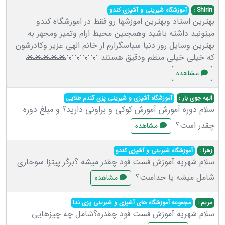
Shirin :
آموزشگاه شیرینی و آشپزی کندو
بهترین استاد وبهترین اموزشها رو فقط در اموزشگاه کندو
میتونید داشته باشید وهمچنین محیط ارام وتمیز ومجهز به
بهترین وسایل روز دنیا سپاسگزارم از خانم الهی عزیز وکادرشون
که خیلی خیلی منظم ودقیق هستند 🌹🌹🌹🌹🙏🙏🙏🙏🙏
مشاهده
الهه جوی بار :
آموزشگاه آشپزی و شیرینی پزی گندم طلایی
سلام دوره آموزش آموزش کوکی و براونی دارید؟ و مبلغ دوره
چقدر است؟
مشاهده
زهرا :
آموزشگاه شیرینی و آشپزی کندو
سلام شهریه آموزش فست فود چقدر میشه ؟برگر پیتزا سوخاری
شامل میشه یا جداست؟
مشاهده
مریم :
مجموعه آموزشگاه های آشپزی و شیرینی پزی ندا
سلام شهریه آموزش فست فود چقدره؟شامل چه چیزهایی