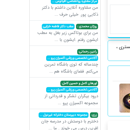
مرکز مشاوره روانشناسی اقیانوس
...
من مشاوره آنلاین داشتم با دکتر
ذکایی پور. خیلی حرف
...
روژان محمدی :
مطب دکتر فاطمه خزایی
من برای بوتاکس زیر بغل به مطب
ایشون رفتم .ایشون با
...
ستری ،
رادین رحمانی:
آکادمی تخصصی ورزشی اکسیژن پرو
...
چندساله که توی باشگاه تمرین
می‌کنم. فضای باشگاه هم
...
اورهان کامل و حسین کامل:
آکادمی تخصصی ورزشی اکسیژن پرو
...
درود بیکران تشکر و قدردانی از
مجموعه اکسیژن پرو
...
زری:
مجموعه دبیرستان دخترانه غیردول
...
دخترم با دوستش در مدرسه جان
افرین درس می خوند . ما
...