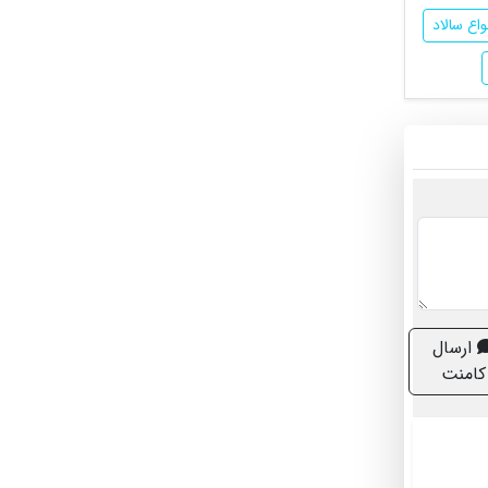
اع سالاد
ارسال
کامنت