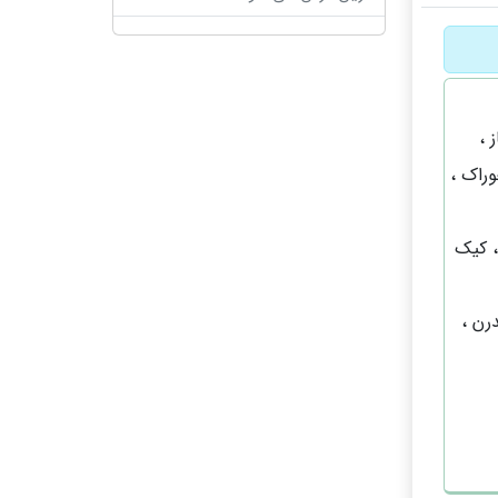
 ،
وراک ،
، کیک
رن ،