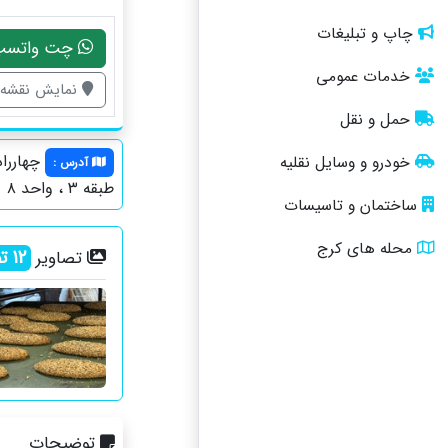
چاپ و تبلیغات
چت واتسپ
خدمات عمومی
نمایش نقشه
حمل و نقل
چهارراه
خودرو و وسایل نقلیه
آدرس
:
طبقه ۳ ، واحد ۸
ساختمان و تاسیسات
محله های کرج
12
تص
تصاویر
توضیحات