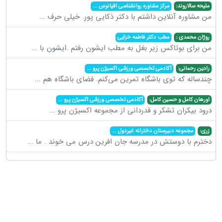
ملیحه سالاروند:
مرکز مشاوره روانشناسی اقیانوس
...
من مشاوره آنلاین داشتم با دکتر ذکایی پور. خیلی حرف
...
روژان محمدی :
مطب دکتر فاطمه خزایی
من برای بوتاکس زیر بغل به مطب ایشون رفتم .ایشون با
...
رادین رحمانی:
آکادمی تخصصی ورزشی اکسیژن پرو
...
چندساله که توی باشگاه تمرین می‌کنم. فضای باشگاه هم
...
اورهان کامل و حسین کامل:
آکادمی تخصصی ورزشی اکسیژن پرو
...
درود بیکران تشکر و قدردانی از مجموعه اکسیژن پرو
...
زری:
مجموعه دبیرستان دخترانه غیردول
...
دخترم با دوستش در مدرسه جان افرین درس می خوند . ما
...