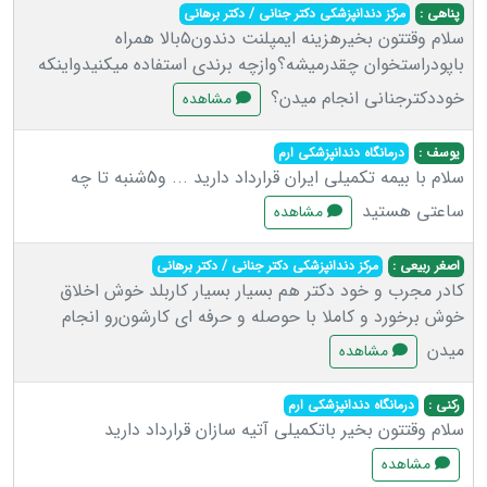
پناهی :
مرکز دندانپزشکی دکتر جنانی / دکتر برهانی
سلام وقتتون بخیرهزینه ایمپلنت دندون۵بالا همراه
باپودراستخوان چقدرمیشه؟وازچه برندی استفاده میکنیدواینکه
خوددکترجنانی انجام میدن؟
مشاهده
یوسف :
درمانگاه دندانپزشکی ارم
سلام با بیمه تکمیلی ایران قرارداد دارید ... و5شنبه تا چه
ساعتی هستید
مشاهده
اصغر ربیعی :
مرکز دندانپزشکی دکتر جنانی / دکتر برهانی
کادر مجرب و خود دکتر هم بسیار بسیار کاربلد خوش اخلاق
خوش برخورد و کاملا با حوصله و حرفه ای کارشون‌رو انجام
میدن
مشاهده
رکنی :
درمانگاه دندانپزشکی ارم
سلام وقتتون بخیر باتکمیلی آتیه سازان قرارداد دارید
مشاهده