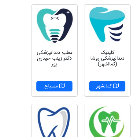
کلینیک
مطب دندانپزشکی
دندانپزشکی روشا
دکتر زینب حیدری
(کمالشهر)
پور
کمالشهر
مصباح