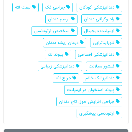
دندانپزشکی کودکان
جراحی فک
لیفت لثه
رادیوگرافی دندان
ترمیم دندان
ایمپلنت دیجیتال
متخصص ارتودنسی
فلورایدتراپی
درمان ریشه دندان
دندانپزشکی اقساطی
پیوند لثه
فیشور سیلانت
دندانپزشکی زیبایی
دندانپزشک خانم
جراح لثه
پیوند استخوان در ایمپلنت
جراحی افزایش طول تاج دندان
ارتودنسی پیشگیری