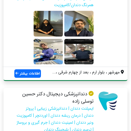
همرنگ دندان/کامپوزیت
مهرشهر ، بلوار ارم ، بعد از چهارم شرقی ،...
اطلاعات بیشتر
دندانپزشکی دیجیتال دکتر حسین
توسلی زاده
ایمپلنت دندان | دندانپزشکی زیبایی | پروتز
دندان | درمان ریشه دندان | اوردنچر | کامپوزیت
ونیر دندان | لمینیت دندان | جرم گیری و بروساژ
| ترمیم دندان | بلیچینگ دندان