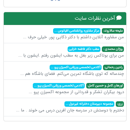
آخرین نظرات سایت
ملیحه سالاروند:
مرکز مشاوره روانشناسی اقیانوس
...
من مشاوره آنلاین داشتم با دکتر ذکایی پور. خیلی حرف
...
روژان محمدی :
مطب دکتر فاطمه خزایی
من برای بوتاکس زیر بغل به مطب ایشون رفتم .ایشون با
...
رادین رحمانی:
آکادمی تخصصی ورزشی اکسیژن پرو
...
چندساله که توی باشگاه تمرین می‌کنم. فضای باشگاه هم
...
اورهان کامل و حسین کامل:
آکادمی تخصصی ورزشی اکسیژن پرو
...
درود بیکران تشکر و قدردانی از مجموعه اکسیژن پرو
...
زری:
مجموعه دبیرستان دخترانه غیردول
...
دخترم با دوستش در مدرسه جان افرین درس می خوند . ما
...