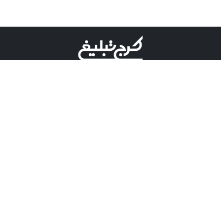
©کرج تبلیغ علامت تجاری ثبت شده در "اداره ثبت برند"
میباشد و هرگونه استفاده از این عنوان با پسوند و پیشوند قابل
پیگیری قضایی میباشد.
دارای نماد اعتبار 1 ستاره از مركز توسعه تجارت الكترونیكی
وزارت صنعت، معدن و تجارت.
مسئولیت آگهی های درج شده در این سایت بر عهده آگهی
دهنده می باشد.
تعرفه تبلیغات
پنل کاربری