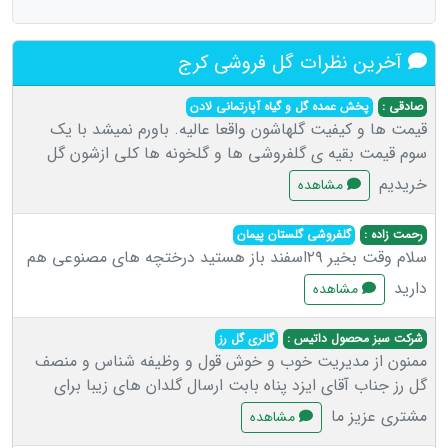
آخرین نظرات گل فروشی کرج
صادقی :
پخش عمده گل و گیاه آپارتمانی لادن
قیمت ها و کیفیت گلهاشون واقعا عالیه. باورم نمیشد با یک
سوم قیمت بقیه ی گلفروشی ها و گلخونه ها کلی ازشون گل
خریدیم
مشاهده
رحمت زاده :
گلفروشی گلستان پیمان
سلام وقت بخیر ۲۹اسفند باز هستید درختچه های مصنوعی هم
دارید
مشاهده
شرکت سبز محصول داتیس :
گالری گل رز
ممنون از مدیریت خوب و خوش قول و وظیفه شناس و منصف
گل رز جناب آقای ایزد پناه بابت ارسال گلدان های زیبا برای
مشتری عزیز ما
مشاهده