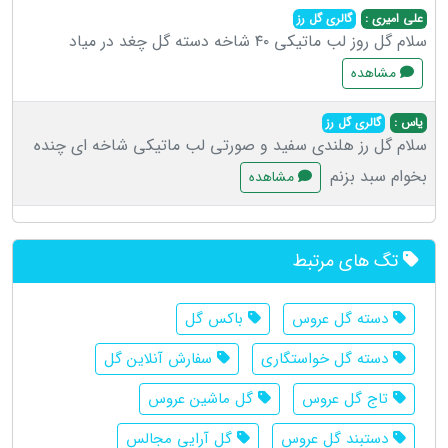
علی امیری :
گالری گل رز
سلام گل روز لب ماتیکی ۴۰ شاخه دسته گل چغد در میاد
مشاهده
یاس :
گالری گل رز
سلام گل رز هلندی سفید و صورتی لب ماتیکی شاخه ای چنده
بخوام سبد بزنم
مشاهده
تگ های مرتبط
دسته گل عروس
باکس گل
دسته گل خواستگاری
سفارش آنلاین گل
تاج گل عروس
گل ماشین عروس
دستبند گل عروس
گل آرایی مجالس