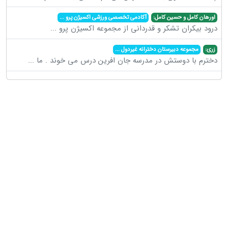
اورهان کامل و حسین کامل:
آکادمی تخصصی ورزشی اکسیژن پرو
...
درود بیکران تشکر و قدردانی از مجموعه اکسیژن پرو
...
زری:
مجموعه دبیرستان دخترانه غیردول
...
دخترم با دوستش در مدرسه جان افرین درس می خوند . ما
...