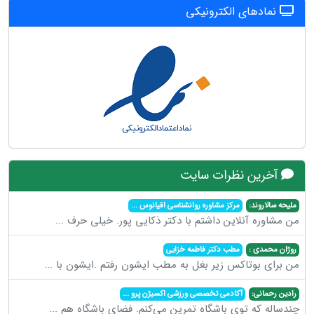
نمادهای الکترونیکی
آخرین نظرات سایت
ملیحه سالاروند:
مرکز مشاوره روانشناسی اقیانوس
...
من مشاوره آنلاین داشتم با دکتر ذکایی پور. خیلی حرف
...
روژان محمدی :
مطب دکتر فاطمه خزایی
من برای بوتاکس زیر بغل به مطب ایشون رفتم .ایشون با
...
رادین رحمانی:
آکادمی تخصصی ورزشی اکسیژن پرو
...
چندساله که توی باشگاه تمرین می‌کنم. فضای باشگاه هم
...