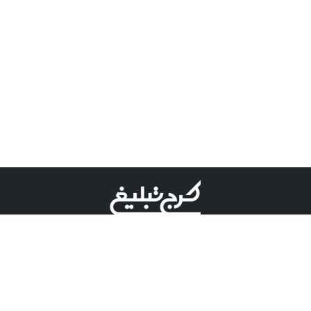
©کرج تبلیغ علامت تجاری ثبت شده در "اداره ثبت برند"
میباشد و هرگونه استفاده از این عنوان با پسوند و پیشوند قابل
پیگیری قضایی میباشد.
دارای نماد اعتبار 1 ستاره از مركز توسعه تجارت الكترونیكی