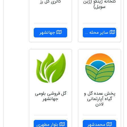
گلخانه ژینکو (ژین
گالری گل رز
سویل)
سایر محله ها
جهانشهر
پخش عمده گل و
گل فروشی بلومی
گیاه آپارتمانی
جهانشهر
لادن
محمدشهر
بلوار مطهری