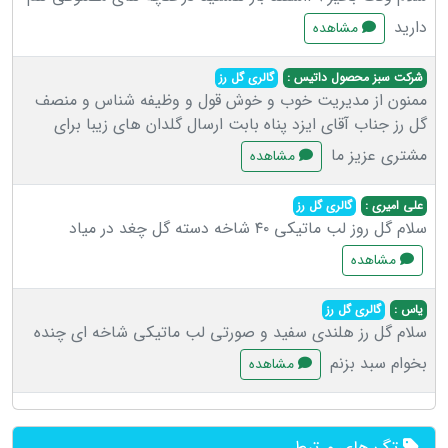
دارید
مشاهده
شرکت سبز محصول داتیس :
گالری گل رز
ممنون از مدیریت خوب و خوش قول و وظیفه شناس و منصف
گل رز جناب آقای ایزد پناه بابت ارسال گلدان های زیبا برای
مشتری عزیز ما
مشاهده
علی امیری :
گالری گل رز
سلام گل روز لب ماتیکی ۴۰ شاخه دسته گل چغد در میاد
مشاهده
یاس :
گالری گل رز
سلام گل رز هلندی سفید و صورتی لب ماتیکی شاخه ای چنده
بخوام سبد بزنم
مشاهده
تگ های مرتبط