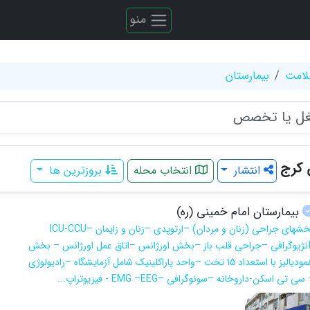
منو
لامت
بیمارستان
 کرج
انتشار
انتخاب محله
بروزترین ها
بیمارستان امام خمینی (ره)
بخشهای جراحی (زنان و مردان) –ارتوپدی –زنان و زایمان –ICU-CCU
آنژیوگرافی –جراحی قلب باز –بخش اورژانس –اتاق عمل اورژانس – بخش
همودیالیز با استعداد 15 تخت –واحد پاراکلینیک شامل آزمایشگاه –رادیولوژی
سی تی اسکن-داروخانه –سونوگرافی –EMG –EEG - فیزیوتراپ...