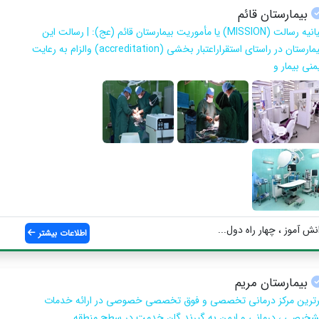
بیمارستان قائم
بیانیه رسالت (MISSION) یا مأموریت بیمارستان قائم (عج): | رسالت این
بیمارستان در راستای استقراراعتبار بخشی (accreditation) والزام به رعایت
منی بیمار و
نش آموز ، چهار راه دول...
اطلاعات بیشتر
بیمارستان مریم
رترین مرکز درمانی تخصصی و فوق تخصصی خصوصی در ارائه خدمات
شخیصی ، درمانی و ایمن به گیرند گان خدمت در سطح منطقه