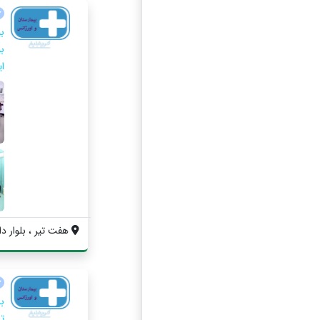
ای
هفت تير ، بلوار دا
ب
ت