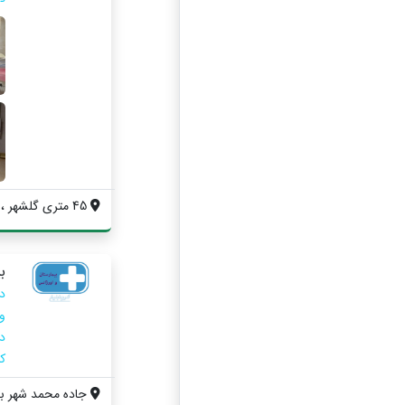
45 متری گلشهر ، ارغوان غربی ، پلاک347
ب
کل
جاده محمد شهر به 