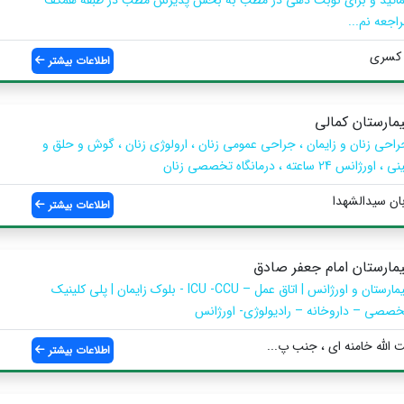
اجعه نم...
 کسری
اطلاعات بیشتر
یمارستان کمالی
راحی زنان و زایمان ، جراحی عمومی زنان ، ارولوژی زنان ، گوش و حلق و
ی ، اورژانس 24 ساعته ، درمانگاه تخصصی زنان
ان سیدالشهدا
اطلاعات بیشتر
یمارستان امام جعفر صادق
بیمارستان و اورژانس | اتاق عمل – ICU -CCU - بلوک زایمان | پلی کلینیک
خصصی – داروخانه – رادیولوژی- اورژانس
 الله خامنه ای ، جنب پ...
اطلاعات بیشتر