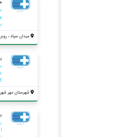
م
ب
و
بی
میدان سپاه ، روبر
بی
ب
غ
گر
شهرستان مهر شهر ، 
ب
|
ن