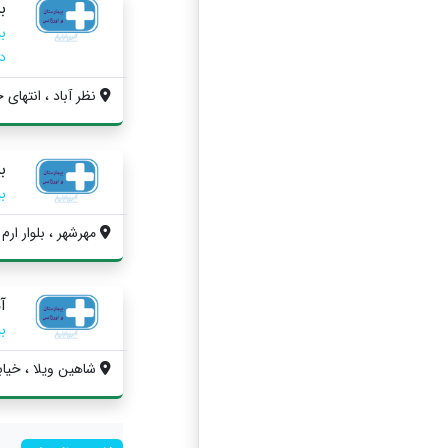
ب
دا
نظر آباد ، انتهای 
ب
ب
مهرشهر ، بلوار ارم 
آ
ب
شاهين ويلا ، خیابا