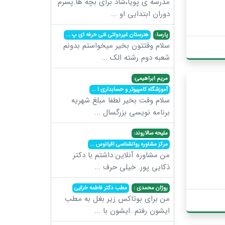
مدرسه ی پویا،شاد برای بچه ها.پسرم
دوران ابتدایی او
...
پارسا:
هنرستان غیردولتی فنی حرفه ای پ
...
سلام وقتتون بخیر میخواستم بدونم
شعبه دوم رشته الک
...
مریم ابراهیمی:
آموزشگاه کامپیوتر و حسابداری ا
...
سلام وقت بخیر لطفا مبلغ شهریه
برنامه نویسی بزرگسال
...
ملیحه سالاروند:
مرکز مشاوره روانشناسی اقیانوس
...
من مشاوره آنلاین داشتم با دکتر
ذکایی پور. خیلی حرف
...
روژان محمدی :
مطب دکتر فاطمه خزایی
من برای بوتاکس زیر بغل به مطب
ایشون رفتم .ایشون با
...