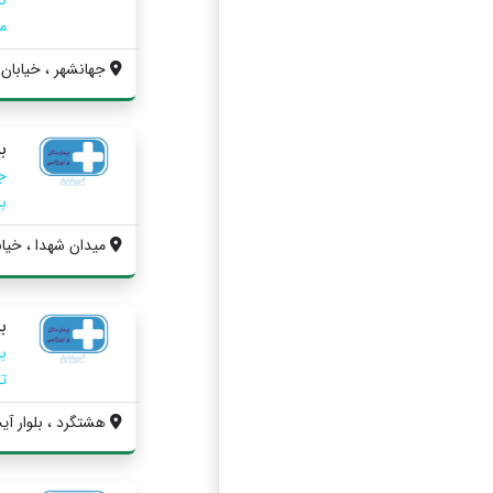
مر
جهانشهر ، خیابان
ب
ج
بین
ميدان شهدا ، خیاب
ب
ت
هشتگرد ، بلوار آیت