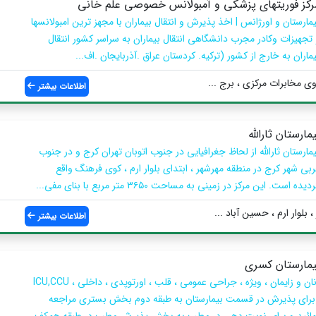
رکز فوریتهای پزشکی و آمبولانس خصوصی علم خانی
یمارستان و اورژانس | اخذ پذیرش و انتقال بیماران با مجهز ترین امبولانسها
 تجهیزات وکادر مجرب دانشگاهی انتقال بیماران به سراسر کشور انتقال
ماران به خارج از کشور (ترکیه. کردستان عراق .آذربایجان .اف...
وی مخابرات مرکزی ، برج ...
اطلاعات بیشتر
مارستان‌ ثارالله
یمارستان ثارالله از لحاظ جغرافیایی در جنوب اتوبان تهران کرج و در جنوب
ربی شهر کرج در منطقه مهرشهر ، ابتدای بلوار ارم ، کوی فرهنگ واقع
دیده است. این مرکز در زمینی به مساحت ۳۶۵۰ متر مربع با بنای مفی...
بلوار ارم ، حسین آباد ...
اطلاعات بیشتر
یمارستان کسری
زنان و زایمان ، ویژه ، جراحی عمومی ، قلب ، اورتوپدی ، داخلی ، ICU,CCU
 برای پذیرش در قسمت بیمارستان به طبقه دوم بخش بستری مراجعه
مائید و برای نوبت دهی در مطب به بخش پذیرش مطب در طبقه همکف