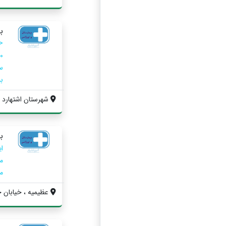
ب
بی
شهرستان اشتهارد ، ب
ب
مر
عظیمیه ، خیابان چ