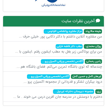
آخرین نظرات سایت
ملیحه سالاروند:
مرکز مشاوره روانشناسی اقیانوس
...
من مشاوره آنلاین داشتم با دکتر ذکایی پور. خیلی حرف
...
روژان محمدی :
مطب دکتر فاطمه خزایی
من برای بوتاکس زیر بغل به مطب ایشون رفتم .ایشون با
...
رادین رحمانی:
آکادمی تخصصی ورزشی اکسیژن پرو
...
چندساله که توی باشگاه تمرین می‌کنم. فضای باشگاه هم
...
اورهان کامل و حسین کامل:
آکادمی تخصصی ورزشی اکسیژن پرو
...
درود بیکران تشکر و قدردانی از مجموعه اکسیژن پرو
...
زری:
مجموعه دبیرستان دخترانه غیردول
...
دخترم با دوستش در مدرسه جان افرین درس می خوند . ما
...