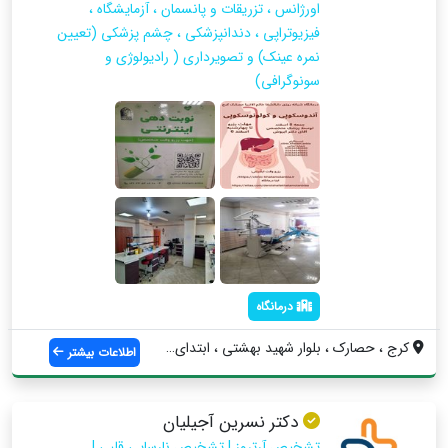
اورژانس ، تزریقات و پانسمان ، آزمایشگاه ،
فیزیوتراپی ، دندانپزشکی ، چشم پزشکی (تعیین
نمره عینک) و تصویرداری ( رادیولوژی و
سونوگرافی)
درمانگاه
کرج ، حصارک ، بلوار شهید بهشتی ، ابتدای ...
اطلاعات بیشتر
دکتر نسرین آجیلیان
تشخیص آرتروز | تشخیص نارسایی قلبی |