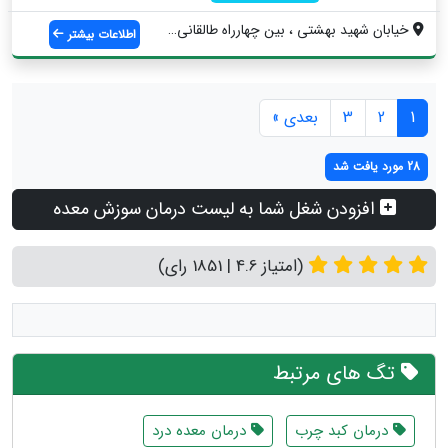
خیابان شهید بهشتی ، بین چهارراه طالقانی ...
اطلاعات بیشتر
1
2
3
بعدی »
28 مورد یافت شد
افزودن شغل شما به لیست درمان سوزش معده
(امتیاز 4.6 | 1851 رای)
تگ های مرتبط
درمان کبد چرب
درمان معده درد