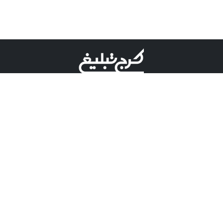
©کرج تبلیغ علامت تجاری ثبت شده در "اداره ثبت برند"
میباشد و هرگونه استفاده از این عنوان با پسوند و پیشوند قابل
پیگیری قضایی میباشد.
دارای نماد اعتبار 1 ستاره از مركز توسعه تجارت الكترونیكی
وزارت صنعت، معدن و تجارت.
مسئولیت آگهی های درج شده در این سایت بر عهده آگهی
دهنده می باشد.
تعرفه تبلیغات