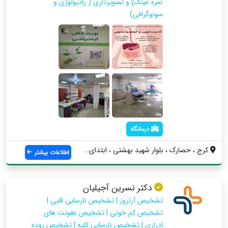
نمره عینک) و تصویرداری ( رادیولوژی و
سونوگرافی)
درمانگاه
کرج ، حصارک ، بلوار شهید بهشتی ، ابتدای ...
اطلاعات بیشتر
دکتر نسرین آجیلیان
تشخیص آرتروز | تشخیص نارسایی قلبی |
تشخیص کم خونی | تشخیص عفونت های
ادراری | تشخیص نارسایی کلیه | تشخیص روده