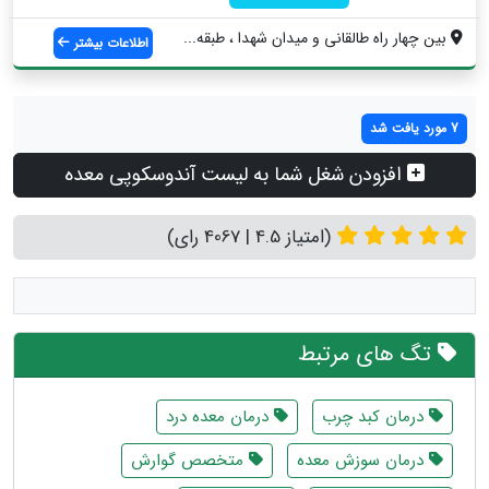
بین چهار راه طالقانی و میدان شهدا ، طبقه...
اطلاعات بیشتر
7 مورد یافت شد
افزودن شغل شما به لیست آندوسکوپی معده
(امتیاز 4.5 | 4067 رای)
تگ های مرتبط
درمان کبد چرب
درمان معده درد
درمان سوزش معده
متخصص گوارش