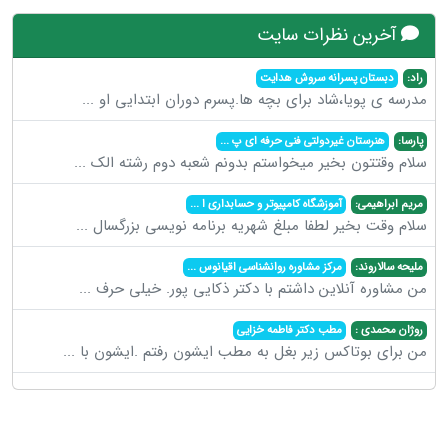
آخرین نظرات سایت
راد:
دبستان پسرانه سروش هدایت
مدرسه ی پویا،شاد برای بچه ها.پسرم دوران ابتدایی او
...
پارسا:
هنرستان غیردولتی فنی حرفه ای پ
...
سلام وقتتون بخیر میخواستم بدونم شعبه دوم رشته الک
...
مریم ابراهیمی:
آموزشگاه کامپیوتر و حسابداری ا
...
سلام وقت بخیر لطفا مبلغ شهریه برنامه نویسی بزرگسال
...
ملیحه سالاروند:
مرکز مشاوره روانشناسی اقیانوس
...
من مشاوره آنلاین داشتم با دکتر ذکایی پور. خیلی حرف
...
روژان محمدی :
مطب دکتر فاطمه خزایی
من برای بوتاکس زیر بغل به مطب ایشون رفتم .ایشون با
...