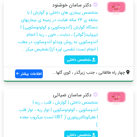
دکتر سامان خوشنود
متخصص بیماری های داخلی و گوارش | با
سابقه ی 23 ساله طبابت در زمینه ی بیماریهای
دستگاه گوارش (آندوسکوپی و کولونوسکوپی) |
تیروئید(گواتر) ، دیابت ، خون ، ریه | انجام
آندوسکوپی به روش ویدئو آندوسکوپ در مطب
| انجام تست تنفسی اوره آز(تشخیص میکر...
متخصص داخلی
چهار راه طالقانی ، جنب زیرگذر ، کوی گلها...
اطلاعات بیشتر
دکتر ساسان ضیائی
متخصص داخلی | گوارش ، قلب ، ریه |
آندوسکوپی ، کولونوسکوپی | نوار ریه ، نوار قلب
| هلیکوباکترپیلوری ( UBT تست میکروب معده
)
متخصص داخلی