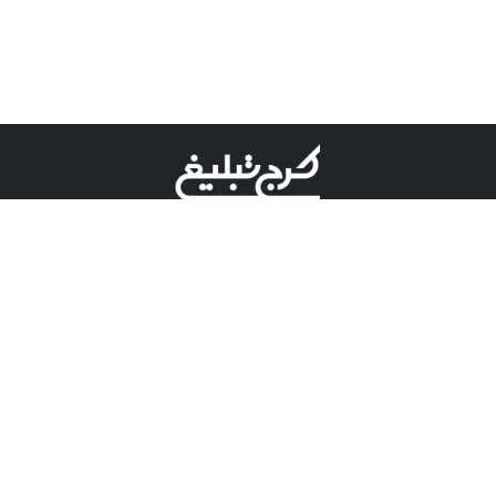
©کرج تبلیغ علامت تجاری ثبت شده در "اداره ثبت برند"
میباشد و هرگونه استفاده از این عنوان با پسوند و پیشوند قابل
پیگیری قضایی میباشد.
دارای نماد اعتبار 1 ستاره از مركز توسعه تجارت الكترونیكی
وزارت صنعت، معدن و تجارت.
مسئولیت آگهی های درج شده در این سایت بر عهده آگهی
دهنده می باشد.
تعرفه تبلیغات