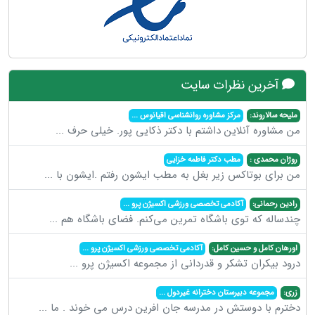
آخرین نظرات سایت
ملیحه سالاروند:
مرکز مشاوره روانشناسی اقیانوس
...
من مشاوره آنلاین داشتم با دکتر ذکایی پور. خیلی حرف
...
روژان محمدی :
مطب دکتر فاطمه خزایی
من برای بوتاکس زیر بغل به مطب ایشون رفتم .ایشون با
...
رادین رحمانی:
آکادمی تخصصی ورزشی اکسیژن پرو
...
چندساله که توی باشگاه تمرین می‌کنم. فضای باشگاه هم
...
اورهان کامل و حسین کامل:
آکادمی تخصصی ورزشی اکسیژن پرو
...
درود بیکران تشکر و قدردانی از مجموعه اکسیژن پرو
...
زری:
مجموعه دبیرستان دخترانه غیردول
...
دخترم با دوستش در مدرسه جان افرین درس می خوند . ما
...