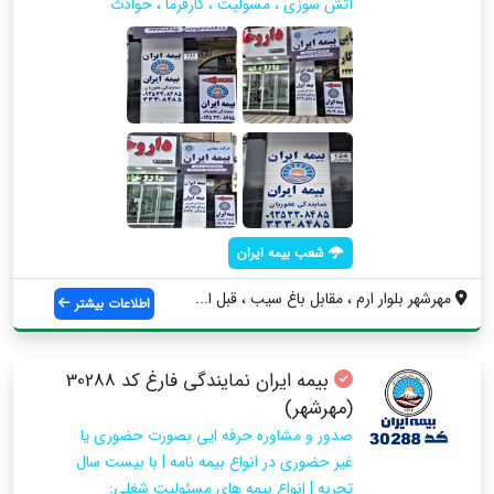
آتش سوزی ، مسولیت ، کارفرما ، حوادث
شعب بیمه ایران
مهرشهر بلوار ارم ، مقابل باغ سیب ، قبل ا...
اطلاعات بیشتر
بيمه ايران نمايندگی فارغ كد 30288
(مهرشهر)
صدور و مشاوره حرفه ايي بصورت حضوري يا
غير حضوري در انواع بيمه نامه | با بيست سال
تجربه | انواع بيمه هاي مسئوليت شغلي: