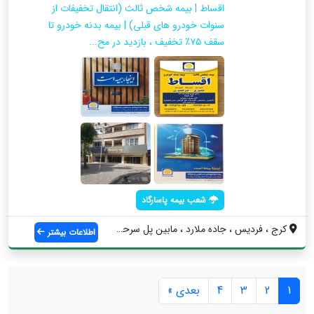
اقساط | بیمه شخص ثالث (انتقال تخفیفات از
سنوات خودرو های قبلی) | بیمه بدنه خودرو تا
سقف ۷۵٪ تخفیف ، بازدید در مح...
شعب بیمه پاسارگاد
کرج ، فردیس ، جاده ملارد ، مابین پل سرحد...
اطلاعات بیشتر
1
2
3
4
بعدی »