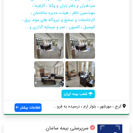
سردفتران و دفتر ياران و وكلا ، كارفرما ،
مهندسين ناظر ، هيئت مديره ساختمان ،
كارخانجات و صنايع و نيروگاه هاي مولد برق ،
اتومبيل ، كاميون ، عمر و سرمايه گذاري و ...
شعب بیمه ایران
کرج ، مهرشهر ، بلوار ارم ، نرسيده به فرو...
اطلاعات بیشتر
سرپرستی بیمه سامان