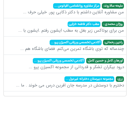
ملیحه سالاروند:
مرکز مشاوره روانشناسی اقیانوس
...
من مشاوره آنلاین داشتم با دکتر ذکایی پور. خیلی حرف
...
روژان محمدی :
مطب دکتر فاطمه خزایی
من برای بوتاکس زیر بغل به مطب ایشون رفتم .ایشون با
...
رادین رحمانی:
آکادمی تخصصی ورزشی اکسیژن پرو
...
چندساله که توی باشگاه تمرین می‌کنم. فضای باشگاه هم
...
اورهان کامل و حسین کامل:
آکادمی تخصصی ورزشی اکسیژن پرو
...
درود بیکران تشکر و قدردانی از مجموعه اکسیژن پرو
...
زری:
مجموعه دبیرستان دخترانه غیردول
...
دخترم با دوستش در مدرسه جان افرین درس می خوند . ما
...