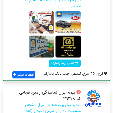
باربری | √ از سال 1388 با شما هستیم | √
اقساطی
شعب بیمه پاسارگاد
کرج ، 45 متری گلشهر ، جنب بانک پاسارگاد ...
اطلاعات بیشتر
بیمه ایران نمایندگی رامین قربانی
کد 39328
صدور انواع بیمه نامه ها | اموال ، اشخاص ،
مسئولیت مدنی و عمومی | خودرو (ثالث ،