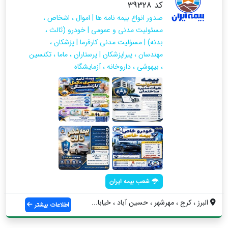
کد 39328
صدور انواع بیمه نامه ها | اموال ، اشخاص ،
مسئولیت مدنی و عمومی | خودرو (ثالث ،
بدنه) | مسؤلیت مدنی کارفرما | پزشکان ،
مهندسان ، پیراپزشکان | پرستاران ، ماما ، تکنسین
، بیهوشی ، داروخانه‌ ، آزمایشگاه
شعب بیمه ایران
البرز ، کرج ، مهرشهر ، حسین آباد ، خیابا...
اطلاعات بیشتر