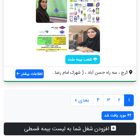
شعب بیمه ملت
کرج ، سه راه حسن آباد ، ( شهرک امام رضا)...
اطلاعات بیشتر
1
2
3
4
بعدی »
42 مورد یافت شد
افزودن شغل شما به لیست بیمه قسطی