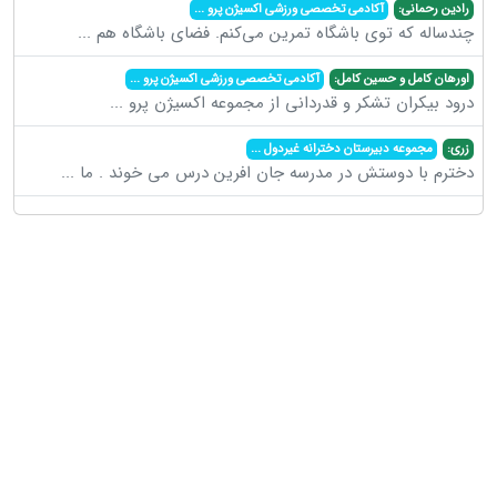
رادین رحمانی:
آکادمی تخصصی ورزشی اکسیژن پرو
...
چندساله که توی باشگاه تمرین می‌کنم. فضای باشگاه هم
...
اورهان کامل و حسین کامل:
آکادمی تخصصی ورزشی اکسیژن پرو
...
درود بیکران تشکر و قدردانی از مجموعه اکسیژن پرو
...
زری:
مجموعه دبیرستان دخترانه غیردول
...
دخترم با دوستش در مدرسه جان افرین درس می خوند . ما
...