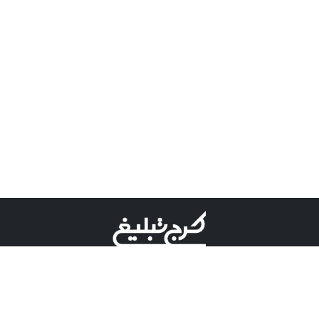
©کرج تبلیغ علامت تجاری ثبت شده در "اداره ثبت برند"
میباشد و هرگونه استفاده از این عنوان با پسوند و پیشوند قابل
پیگیری قضایی میباشد.