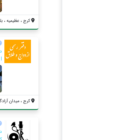
کرج ، عظیمیه ، بلوا
|
کرج ، میدان آزادگا
د
ک