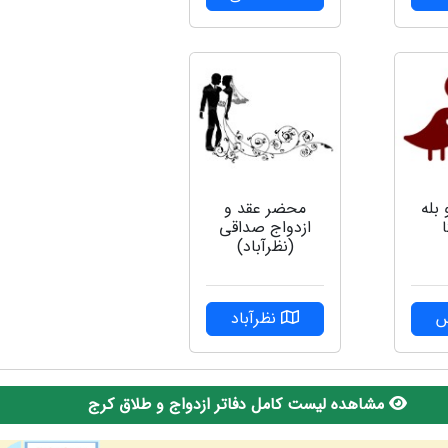
بله
محضر عقد و
ا
ازدواج صداقی
(نظرآباد)
س
نظرآباد
مشاهده لیست کامل دفاتر ازدواج و طلاق کرج