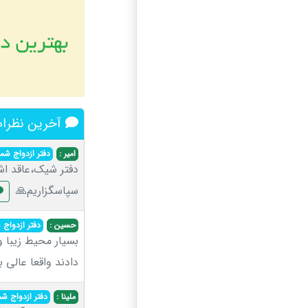
آخرین نظرات 
امیر :
دفتر ازدواج شماره ۵۴
دفتر شیک،عاقد اش
سپاسگزاریم🙏
حسین :
دفتر ازدواج شمار
بسیار محیط زیبا و
دادند واقعا عالی 
ملینا :
دفتر ازدواج شماره ۴