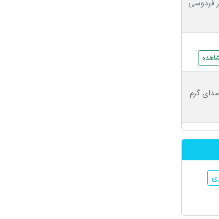
ر فردوسی
اهده
صدای گرم
ری