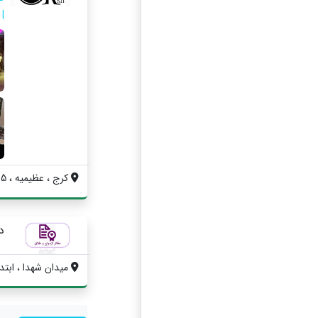
|
کرج ، عظیمیه ، 45 متری کاج ، بعد از پلاس...
د
ميدان شهدا ، ابتد