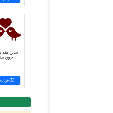
سالن عقد و 
برون بیت
فردی