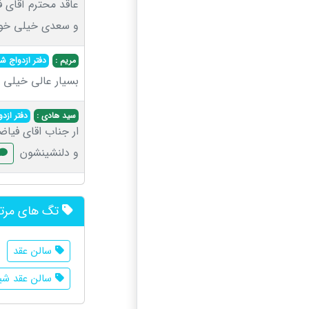
عاقد محترم آقای 
و سعدی خيلی خوب 
مریم :
دفتر ازدواج شماره ۴
بسیار عالی خیلی 
سید هادی :
دفتر ازدواج
ار جناب اقای فیاض
و دلنشینشون
تگ های مرت
سالن عقد
سالن عقد ش