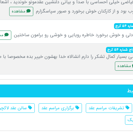
فیاضی خیلی احساسی با صدا و بیانی دلنشین عقدمونو خوندید ، اشعا
بود و از کارکنان خوش برخورد و صبور سپاسگزارم
مشاهده
۵ کرج
دلی و خوش برخورد خاطره رویایی و خوشی رو برامون ساختین
مش
 شماره ۵۴ کرج
ی بسیار کمال تشکر را دارم انشالاه خدا بهشون خییر بده مخصوصا با 
مشاهده
بط
تشریفات مراسم عقد
برگزاری مراسم عقد
سالن عقد لاکچ
یک