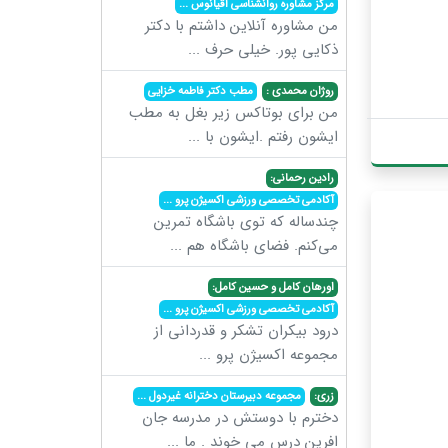
مرکز مشاوره روانشناسی اقیانوس
...
من مشاوره آنلاین داشتم با دکتر
ذکایی پور. خیلی حرف
...
روژان محمدی :
مطب دکتر فاطمه خزایی
من برای بوتاکس زیر بغل به مطب
ایشون رفتم .ایشون با
...
رادین رحمانی:
آکادمی تخصصی ورزشی اکسیژن پرو
...
چندساله که توی باشگاه تمرین
می‌کنم. فضای باشگاه هم
...
اورهان کامل و حسین کامل:
آکادمی تخصصی ورزشی اکسیژن پرو
...
درود بیکران تشکر و قدردانی از
مجموعه اکسیژن پرو
...
زری:
مجموعه دبیرستان دخترانه غیردول
...
دخترم با دوستش در مدرسه جان
افرین درس می خوند . ما
...