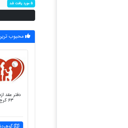
5 مورد یافت شد
محبوب ترین 
دفتر عقد از
۶۳ کرج
گوهرد