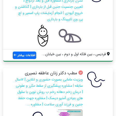
كنترل بارداري | مشاوره قبل و بعد ازدواج |
تعيين جنسيت جنين قبل از بارداري | گذاشتن و
خروج آيودي | انجام آزمايشات پاپ اسمير و اچ
پي وي تايپينگ و بارداري
فرديس ، بين فلكه اول و دوم ، بين خيابان ...
اطلاعات بیشتر
مطب دکتر زنان عاطفه نصیری
ویزیت مامایی بصورت حضوری و انلاین | ۱۲سال
سابقه | مشاوره پیشگیری از سقط مکرر و عفونی
| درمان زخم دهانه رخم ب روش نوین با سلول
های بنیادی آمنیو دیسک | مشاوره جهت حفظ
جنین و فرزند آوری سلامت | مشاوره ...