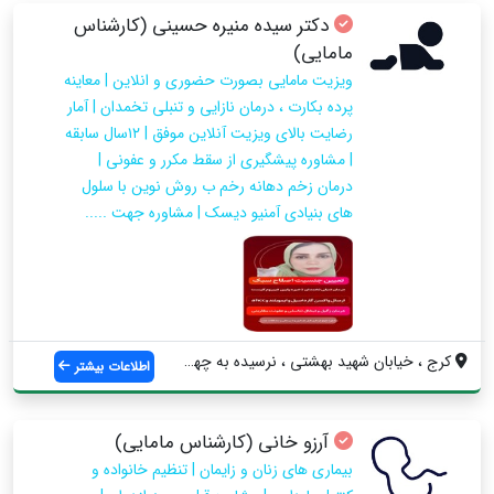
دکتر سیده منیره حسینی (کارشناس
مامایی)
ویزیت مامایی بصورت حضوری و انلاین | معاینه
پرده بکارت ، درمان نازایی و تنبلی تخمدان | آمار
رضایت بالای ویزیت آنلاین موفق | ۱۲سال سابقه
| مشاوره پیشگیری از سقط مکرر و عفونی |
درمان زخم دهانه رخم ب روش نوین با سلول
های بنیادی آمنیو دیسک | مشاوره جهت .....
کرج ، خیابان شهید بهشتی ، نرسیده به چهار...
اطلاعات بیشتر
آرزو خاني (کارشناس مامايي)
بيماري هاي زنان و زايمان | تنظيم خانواده و