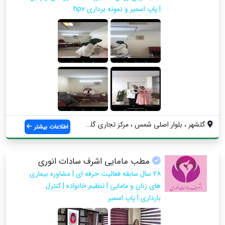
| پاپ اسمیر و نمونه برداری hpv
گلشهر ، بلوار اصلی شمس ، مرکز تجاری گلشه...
اطلاعات بیشتر
مطب مامایی اشرف سادات انوری
٢٨ سال سابقه فعاليت حرفه ای | مشاوره بيماري
هاي زنان و مامايي | تنظيم خانواده | كنترل
بارداري | پاپ اسمير