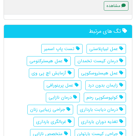
مشاهده
تگ های مرتبط
عمل لبیاپلاستی
تست پاپ اسمیر
درمان کیست تخمدان
عمل هیسترکتومی
عمل هیستروسکوپی
آزمایش اچ پی وی
زایمان بدون درد
عمل پرینورافی
کولپوسکوپی رحم
درمان نازایی
درمان دیابت بارداری
جراحی زیبایی زنان
تغذیه دوران بارداری
غربالگری بارداری
جراحی کیست بارتولن
متخصص نازایی