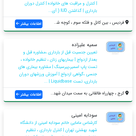
| کنترل و مراقبت های خانواده | کنترل دوران
بارداری | گذاشتن IUD ( آی...
فردیس ، بین کانل و فلکه سوم ، کوچه شش مت...
اطلاعات بیشتر
سمیه علیزاده
تعیین جنسیت قبل از بارداری ،مشاوره قبل و
بعداز ازدواج | بیماریهای زنان ، تنظیم خانواده ،
تست پاپ اسمیر،پیرسینگ | مشاوره بیماری های
جنسی ،گواهی ازدواج | آموزش ورزشهای دوران
بارداری، تست Liquidbase | ...
کرج ، چهارراه طالقانی به سمت میدان شهدا ...
اطلاعات بیشتر
سودابه امینی
کارشناس مامایی خانم سودابه امینی از دانشگاه
شهید بهشتی تهران | کنترل بارداری ، تنظیم