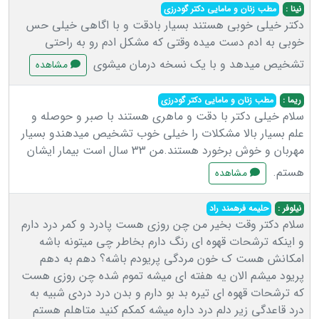
نینا :
مطب زنان و مامایی دکتر گودرزی
دکتر خیلی خوبی هستند بسیار بادقت و با اگاهی خیلی حس
خوبی به ادم دست میده وقتی که مشکل ادم رو به راحتی
تشخیص میدهد و با یک نسخه درمان میشوی
مشاهده
ریما :
مطب زنان و مامایی دکتر گودرزی
سلام خیلی دکتر با دقت و ماهری هستند با صبر و حوصله و
علم بسیار بالا مشکلات را خیلی خوب تشخیص میدهندو بسیار
مهربان و خوش برخورد هستند.من 33 سال است بیمار ایشان
هستم.
مشاهده
نیلوفر :
حلیمه فرهمند راد
سلام دکتر وقت بخیر من چن روزی هست پادرد و کمر درد دارم
و اینکه ترشحات قهوه ای رنگ دارم بخاطر چی میتونه باشه
امکانش هست ک خون مردگی پریودم باشه؟ دهم به دهم
پریود میشم الان یه هفته ای میشه تموم شده چن روزی هست
که ترشحات قهوه ای تیره بد بو دارم و بدن درد دردی شبیه به
درد قاعدگی زیر دلم درد داره میشه کمکم کنید متاهلم هستم