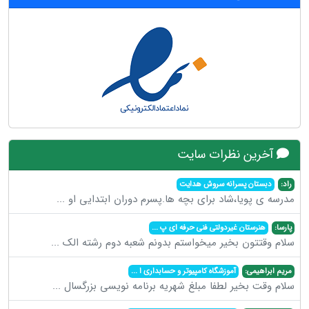
آخرین نظرات سایت
راد:
دبستان پسرانه سروش هدایت
مدرسه ی پویا،شاد برای بچه ها.پسرم دوران ابتدایی او
...
پارسا:
هنرستان غیردولتی فنی حرفه ای پ
...
سلام وقتتون بخیر میخواستم بدونم شعبه دوم رشته الک
...
مریم ابراهیمی:
آموزشگاه کامپیوتر و حسابداری ا
...
سلام وقت بخیر لطفا مبلغ شهریه برنامه نویسی بزرگسال
...