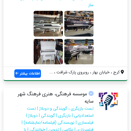
ساز
کرج ، خیابان بهار ، روبروی پارک شرافت ، ...
اطلاعات بیشتر
موسسه فرهنگی، هنری فرهنگ شهر
سایه
تست بازیگری ، گویندگی و دوبلاژ | تست
استعدادیابی | بازیگری | گویندگی | دوبلاژ |
فیلمسازی | نویسندگی (فیلمنامه/نمایشنامه) |
فیلمبرداری | عکاسی | تدوین | خوانندگی | با