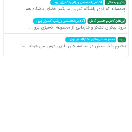
رادین رحمانی:
آکادمی تخصصی ورزشی اکسیژن پرو
...
چندساله که توی باشگاه تمرین می‌کنم. فضای باشگاه هم
...
اورهان کامل و حسین کامل:
آکادمی تخصصی ورزشی اکسیژن پرو
...
درود بیکران تشکر و قدردانی از مجموعه اکسیژن پرو
...
زری:
مجموعه دبیرستان دخترانه غیردول
...
دخترم با دوستش در مدرسه جان افرین درس می خوند . ما
...