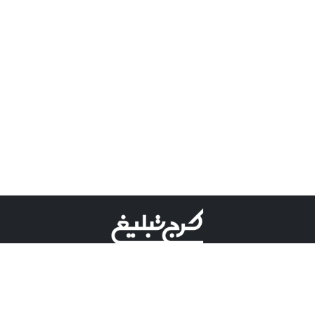
©کرج تبلیغ علامت تجاری ثبت شده در "اداره ثبت برند"
میباشد و هرگونه استفاده از این عنوان با پسوند و پیشوند قابل
پیگیری قضایی میباشد.