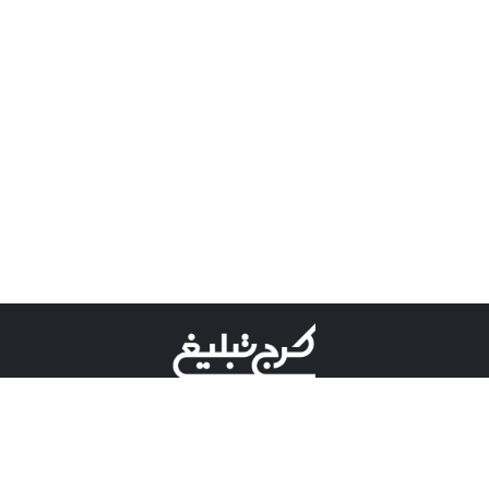
©کرج تبلیغ علامت تجاری ثبت شده در "اداره ثبت برند"
میباشد و هرگونه استفاده از این عنوان با پسوند و پیشوند قابل
پیگیری قضایی میباشد.