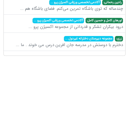
رادین رحمانی:
آکادمی تخصصی ورزشی اکسیژن پرو
...
چندساله که توی باشگاه تمرین می‌کنم. فضای باشگاه هم
...
اورهان کامل و حسین کامل:
آکادمی تخصصی ورزشی اکسیژن پرو
...
درود بیکران تشکر و قدردانی از مجموعه اکسیژن پرو
...
زری:
مجموعه دبیرستان دخترانه غیردول
...
دخترم با دوستش در مدرسه جان افرین درس می خوند . ما
...