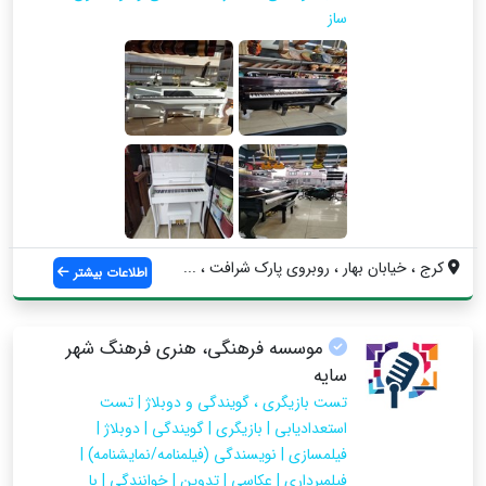
ساز
کرج ، خیابان بهار ، روبروی پارک شرافت ، ...
اطلاعات بیشتر
موسسه فرهنگی، هنری فرهنگ شهر
سایه
تست بازیگری ، گویندگی و دوبلاژ | تست
استعدادیابی | بازیگری | گویندگی | دوبلاژ |
فیلمسازی | نویسندگی (فیلمنامه/نمایشنامه) |
فیلمبرداری | عکاسی | تدوین | خوانندگی | با