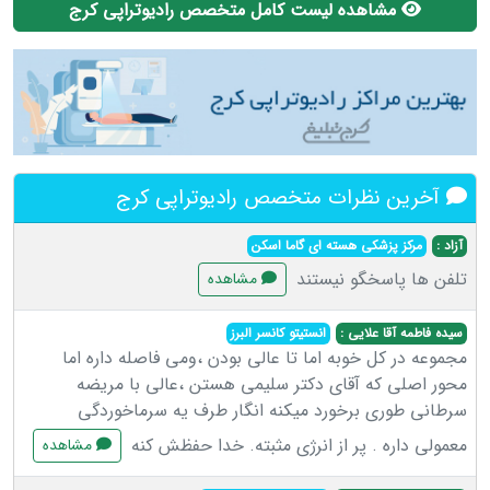
مشاهده لیست کامل متخصص رادیوتراپی کرج
آخرین نظرات متخصص رادیوتراپی کرج
آزاد :
مرکز پزشکی هسته ای گاما اسکن
تلفن ها پاسخگو نیستند
مشاهده
سیده فاطمه آقا علایی :
انستیتو کانسر البرز
مجموعه در کل خوبه اما تا عالی بودن ،ومی فاصله داره اما
محور اصلی که آقای دکتر سلیمی هستن ،عالی با مریضه
سرطانی طوری برخورد میکنه انگار طرف یه سرماخوردگی
معمولی داره . پر از انرژی مثبته. خدا حفظش کنه
مشاهده