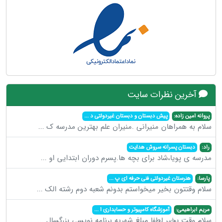
آخرین نظرات سایت
پروانه امین زاده:
پیش دبستان و دبستان غیردولتی د
...
سلام به همراهان منیرانی .منیران علم بهترین مدرسه ک
...
راد:
دبستان پسرانه سروش هدایت
مدرسه ی پویا،شاد برای بچه ها.پسرم دوران ابتدایی او
...
پارسا:
هنرستان غیردولتی فنی حرفه ای پ
...
سلام وقتتون بخیر میخواستم بدونم شعبه دوم رشته الک
...
مریم ابراهیمی:
آموزشگاه کامپیوتر و حسابداری ا
...
سلام وقت بخیر لطفا مبلغ شهریه برنامه نویسی بزرگسال
...