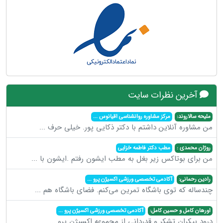
آخرین نظرات سایت
ملیحه سالاروند:
مرکز مشاوره روانشناسی اقیانوس
...
من مشاوره آنلاین داشتم با دکتر ذکایی پور. خیلی حرف
...
روژان محمدی :
مطب دکتر فاطمه خزایی
من برای بوتاکس زیر بغل به مطب ایشون رفتم .ایشون با
...
رادین رحمانی:
آکادمی تخصصی ورزشی اکسیژن پرو
...
چندساله که توی باشگاه تمرین می‌کنم. فضای باشگاه هم
...
اورهان کامل و حسین کامل:
آکادمی تخصصی ورزشی اکسیژن پرو
...
درود بیکران تشکر و قدردانی از مجموعه اکسیژن پرو
...