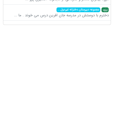
زری:
مجموعه دبیرستان دخترانه غیردول
...
دخترم با دوستش در مدرسه جان افرین درس می خوند . ما
...