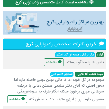
مشاهده لیست کامل متخصص رادیوتراپی کرج
آخرین نظرات متخصص رادیوتراپی کرج
آزاد :
مرکز پزشکی هسته ای گاما اسکن
تلفن ها پاسخگو نیستند
مشاهده
سیده فاطمه آقا علایی :
انستیتو کانسر البرز
مجموعه در کل خوبه اما تا عالی بودن ،ومی فاصله داره اما
محور اصلی که آقای دکتر سلیمی هستن ،عالی با مریضه
سرطانی طوری برخورد میکنه انگار طرف یه سرماخوردگی
معمولی داره . پر از انرژی مثبته. خدا حفظش کنه
مشاهده