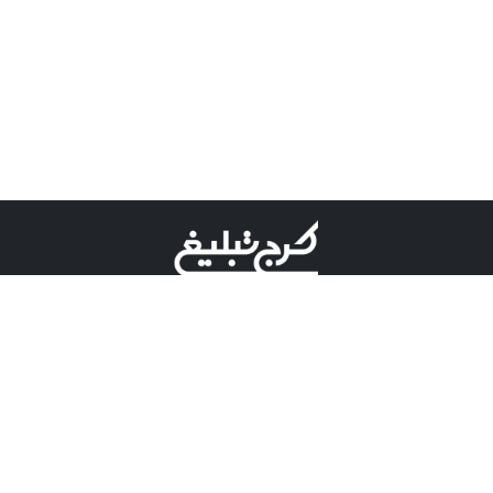
©کرج تبلیغ علامت تجاری ثبت شده در "اداره ثبت برند"
میباشد و هرگونه استفاده از این عنوان با پسوند و پیشوند قابل
پیگیری قضایی میباشد.
دارای نماد اعتبار 1 ستاره از مركز توسعه تجارت الكترونیكی
وزارت صنعت، معدن و تجارت.
مسئولیت آگهی های درج شده در این سایت بر عهده آگهی
دهنده می باشد.