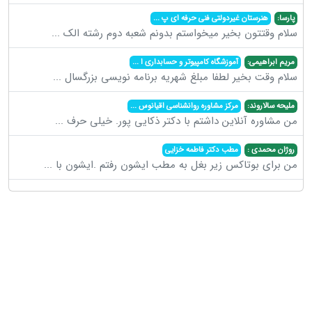
پارسا:
هنرستان غیردولتی فنی حرفه ای پ
...
سلام وقتتون بخیر میخواستم بدونم شعبه دوم رشته الک
...
مریم ابراهیمی:
آموزشگاه کامپیوتر و حسابداری ا
...
سلام وقت بخیر لطفا مبلغ شهریه برنامه نویسی بزرگسال
...
ملیحه سالاروند:
مرکز مشاوره روانشناسی اقیانوس
...
من مشاوره آنلاین داشتم با دکتر ذکایی پور. خیلی حرف
...
روژان محمدی :
مطب دکتر فاطمه خزایی
من برای بوتاکس زیر بغل به مطب ایشون رفتم .ایشون با
...