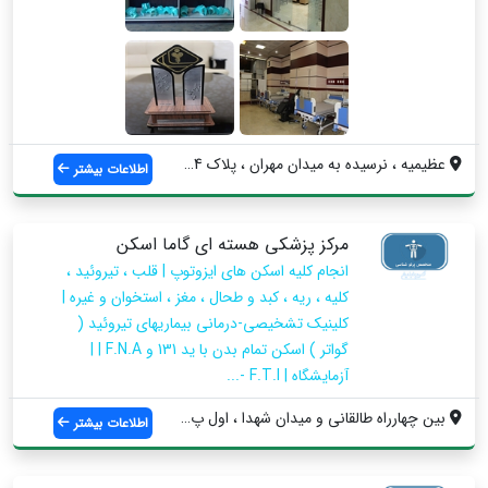
عظیمیه ، نرسیده به میدان مهران ، پلاک 44...
اطلاعات بیشتر
مرکز پزشکی هسته ای گاما اسکن
انجام کلیه اسکن های ایزوتوپ | قلب ، تیروئید ،
کلیه ، ریه ، کبد و طحال ، مغز ، استخوان و غیره |
کلینیک تشخیصی-درمانی بیماریهای تیروئید (
گواتر ) اسکن تمام بدن با ید 131 و F.N.A | |
آزمایشگاه | F.T.I -...
بین چهارراه طالقانی و میدان شهدا ، اول پ...
اطلاعات بیشتر