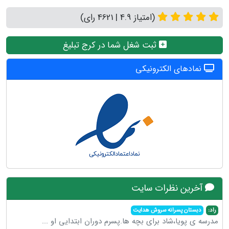
(امتیاز 4.9 | 4621 رای)
ثبت شغل شما در کرج تبلیغ
نمادهای الکترونیکی
آخرین نظرات سایت
راد:
دبستان پسرانه سروش هدایت
مدرسه ی پویا،شاد برای بچه ها.پسرم دوران ابتدایی او
...