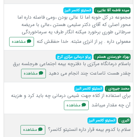
سیده فاطمه آقا علایی :
انستیتو کانسر البرز
مجموعه در کل خوبه اما تا عالی بودن ،ومی فاصله داره اما
محور اصلی که آقای دکتر سلیمی هستن ،عالی با مریضه
سرطانی طوری برخورد میکنه انگار طرف یه سرماخوردگی
معمولی داره . پر از انرژی مثبته. خدا حفظش کنه
مشاهده
بهزاد خورسندی هستم :
پرتو درمانی مرکزی کرج
باسلام درمانگاه مرکزی با دفترچه بیمه اجتماعی هرجلسه برق
چقدر هست تاساعت چند انجام می دهید
مشاهده
محمد جیرودی :
انستیتو کانسر البرز
برای استفاده از کلاه جهت شیمی درمانی چه باید کرد و هزینه
آن چه مقدار میباشد
مشاهده
اکبری :
انستیتو کانسر البرز
سلام.با کدوم بیمه قرار داره انستیتو کانسر؟
مشاهده