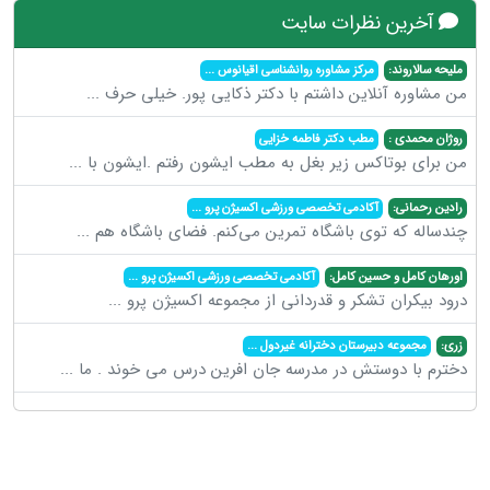
آخرین نظرات سایت
ملیحه سالاروند:
مرکز مشاوره روانشناسی اقیانوس
...
من مشاوره آنلاین داشتم با دکتر ذکایی پور. خیلی حرف
...
روژان محمدی :
مطب دکتر فاطمه خزایی
من برای بوتاکس زیر بغل به مطب ایشون رفتم .ایشون با
...
رادین رحمانی:
آکادمی تخصصی ورزشی اکسیژن پرو
...
چندساله که توی باشگاه تمرین می‌کنم. فضای باشگاه هم
...
اورهان کامل و حسین کامل:
آکادمی تخصصی ورزشی اکسیژن پرو
...
درود بیکران تشکر و قدردانی از مجموعه اکسیژن پرو
...
زری:
مجموعه دبیرستان دخترانه غیردول
...
دخترم با دوستش در مدرسه جان افرین درس می خوند . ما
...