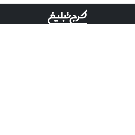
©کرج تبلیغ علامت تجاری ثبت شده در "اداره ثبت برند"
میباشد و هرگونه استفاده از این عنوان با پسوند و پیشوند قابل
پیگیری قضایی میباشد.
دارای نماد اعتبار 1 ستاره از مركز توسعه تجارت الكترونیكی
وزارت صنعت، معدن و تجارت.
مسئولیت آگهی های درج شده در این سایت بر عهده آگهی
دهنده می باشد.
تعرفه تبلیغات
پنل کاربری
تماس با کرج تبلیغ