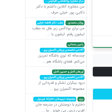
مرکز مشاوره روانشناسی اقیانوس
...
من مشاوره آنلاین داشتم با دکتر
ذکایی پور. خیلی حرف
...
روژان محمدی :
مطب دکتر فاطمه خزایی
من برای بوتاکس زیر بغل به مطب
ایشون رفتم .ایشون با
...
رادین رحمانی:
آکادمی تخصصی ورزشی اکسیژن پرو
...
چندساله که توی باشگاه تمرین
می‌کنم. فضای باشگاه هم
...
اورهان کامل و حسین کامل:
آکادمی تخصصی ورزشی اکسیژن پرو
...
درود بیکران تشکر و قدردانی از
مجموعه اکسیژن پرو
...
زری:
مجموعه دبیرستان دخترانه غیردول
...
دخترم با دوستش در مدرسه جان
افرین درس می خوند . ما
...