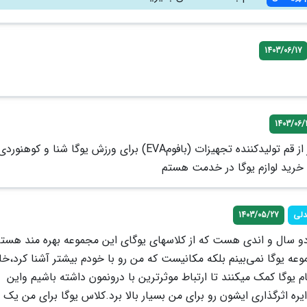
1403/06/17
1403/06/1
سلام وقت بخیر از قم تولیدکننده تجهیزات (بافومEVA) برای ورزش یوگا شنا و کوهن
خرید لوازم یوگا در خدمت هستم
دلی
1403/05/27
 سال و اندی هست که از کلاسهای یوگای این مجموعه بهره مند هستم
ه یوگا نمی‌بینم بلکه مکانیست که من رو با خودم بیشتر آشنا کرد،خان
وگا کمک میکنند تا ارتباط موثرترین با درونمون داشته باشیم واین
ه اثرگذاری ایشون رو برای من بسیار بالا برد.کلاس یوگا برای من یک 