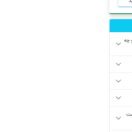
د.
 چه
ست