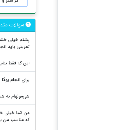
در سفر و .
سوالات متداو
پشتم خیلی خشکه 
تمرینی باید انجا
این که فقط بشی
برای انجام یوگا
هورمونهام به هم ریخته و pco دارم، شنیدم ب
من شبا خیلی خست
که مناسب من با