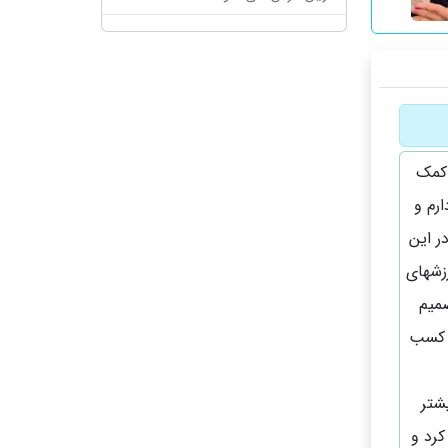
 من کمک
رم و
ر این
زشهای
صمیم
ه کسب
شتر
کرد و