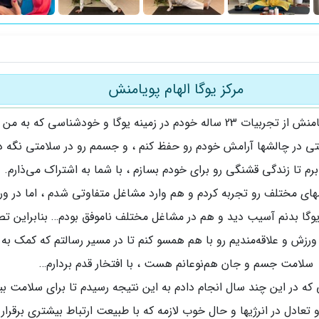
مرکز یوگا الهام پویامنش
من الهام پویامنش از تجربیات 23 ساله خودم در زمینه یوگا و خودشناسی که به
تی در چالشها آرامش خودم رو حفظ کنم ، و جسمم رو در سلامتی نگه دا
رم تا زندگی قشنگی رو برای خودم بسازم ، با شما به اشتراک می‌ذارم. د
ی مختلف رو تجربه کردم و هم وارد مشاغل متفاوتی شدم ، اما در ور
 یوگا بدنم آسیب دید و هم در مشاغل مختلف ناموفق بودم… بنابراین ت
ورزش و علاقه‌مندیم رو با هم همسو کنم تا در مسیر رسالتم که کمک ب
سلامت جسم و جان هم‌نوعانم هست ، با افتخار قدم بردارم…
 که در این چند سال انجام دادم به این نتیجه رسیدم تا برای سلامت بی
عادل در انرژیها و حال خوب لازمه که با طبیعت ارتباط بیشتری برقرار 