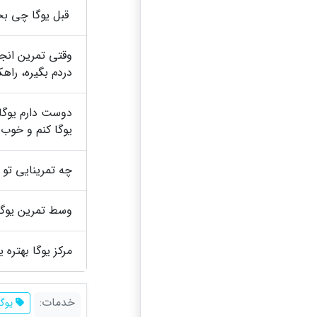
قبل یوگا چی بخو
وقتی تمرین انجا
دردم بگیره، راه
دوست دارم یوگا ک
یوگا کنم و خوب
چه تمرینایی تو 
وسط تمرین یوگا
مرکز یوگا بهتره ی
خدمات:
یوگا