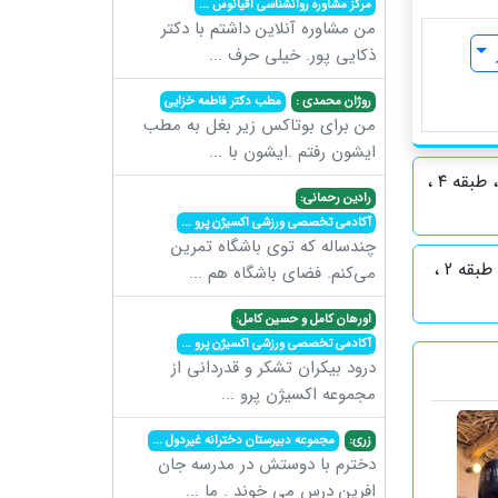
مرکز مشاوره روانشناسی اقیانوس
...
من مشاوره آنلاین داشتم با دکتر
ذکایی پور. خیلی حرف
...
روژان محمدی :
مطب دکتر فاطمه خزایی
من برای بوتاکس زیر بغل به مطب
ایشون رفتم .ایشون با
...
کرج ، مهرویلا ، خیابان درختی ، اولین چراغ قرمز ، ساختمان مکعب رنگی ، طبقه ۴ ،
رادین رحمانی:
آکادمی تخصصی ورزشی اکسیژن پرو
...
چندساله که توی باشگاه تمرین
کرج ، مهرویلا ، خیابان درختی ، اولین چراغ قرمز ، ساختمان مکعب رنگی ، طبقه 2 ،
می‌کنم. فضای باشگاه هم
...
اورهان کامل و حسین کامل:
آکادمی تخصصی ورزشی اکسیژن پرو
...
درود بیکران تشکر و قدردانی از
مجموعه اکسیژن پرو
...
زری:
مجموعه دبیرستان دخترانه غیردول
...
دخترم با دوستش در مدرسه جان
افرین درس می خوند . ما
...