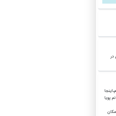
وردی در
،اینجا
م پویا
مکان