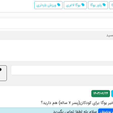
پاور یوگا
یوگا لاغری
ورزش بارداری
سید
1403/07/24
ا برای کودکان(پسر ۷ ساله) هم دارید؟
سلام بله لطفا تماس بگیرید
ام پویامنش