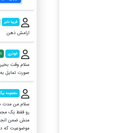
فریبا دلبر
ارامش ذهن
ابوذری
1
صورت تمایل به 
معصومه بیگ
سلام.من مدت دو
رو فقط یک مجموع
منش ضمن انجام ی
موضوعیت که دایر