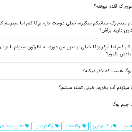
رم که قندم نیوفته؟
م میدم رگ سیاتیکم میگیره، خیلی دوست دارم یوگا کنم اما میترسم که
کاری دارید براش؟
ار کنم اما مرکز یوگا خیلی از منزل من دوره، به نظرتون میتونم با یوتی
 یادش بگیرم؟
یوگا هست که لاغر میکنه؟
 میتونم آب بخورم، خیلی تشنه میشم؟
ا جیم یوگا
نیدرا
یوگا بارداری
یوگا خنده
یوگا کودکان
کلاس مدیتیشن