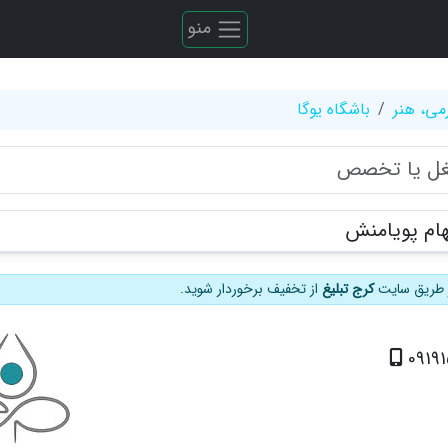
منو
می، هنر
باشگاه یوگا
لهام پویامنش
از طریق سایت
کرج تبلیغ
از تخفیف برخوردار شوید.
0919