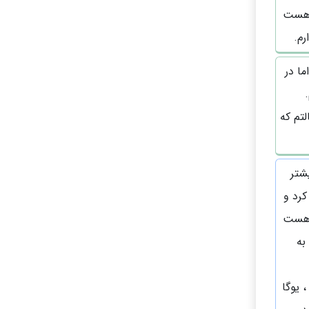
ل هست
رم.
ا در
لتم که
شتر
کرد و
ل هست
به
 یوگا