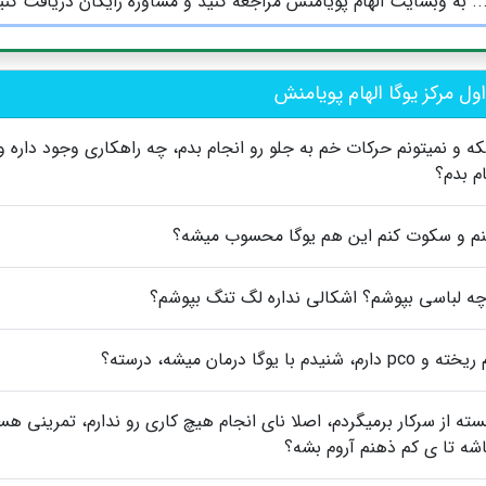
.. به وبسایت الهام پویامنش مراجعه کنید و مشاوره رایگان دریافت کنی
ل مرکز یوگا الهام پویامنش
و نمیتونم حرکات خم به جلو رو انجام بدم، چه راهکاری وجود داره و
م بدم؟
نم و سکوت کنم این هم یوگا محسوب میشه؟
 چه لباسی بپوشم؟ اشکالی نداره لگ تنگ بپوشم؟
ا یوگا درمان میشه، درسته؟
ه از سرکار برمیگردم، اصلا نای انجام هیچ کاری رو ندارم، تمرینی ه
شه تا ی کم ذهنم آروم بشه؟