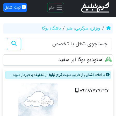
منو
ثبت شغل
ورزش، سرگرمی، هنر
باشگاه یوگا
استودیو یوگا ابر سفید
با اعلام آشنایی از طریق سایت
کرج تبلیغ
از تخفیف برخوردار شوید.
09387777337