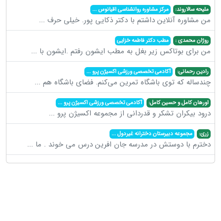
ملیحه سالاروند:
مرکز مشاوره روانشناسی اقیانوس
...
من مشاوره آنلاین داشتم با دکتر ذکایی پور. خیلی حرف
...
روژان محمدی :
مطب دکتر فاطمه خزایی
من برای بوتاکس زیر بغل به مطب ایشون رفتم .ایشون با
...
رادین رحمانی:
آکادمی تخصصی ورزشی اکسیژن پرو
...
چندساله که توی باشگاه تمرین می‌کنم. فضای باشگاه هم
...
اورهان کامل و حسین کامل:
آکادمی تخصصی ورزشی اکسیژن پرو
...
درود بیکران تشکر و قدردانی از مجموعه اکسیژن پرو
...
زری:
مجموعه دبیرستان دخترانه غیردول
...
دخترم با دوستش در مدرسه جان افرین درس می خوند . ما
...