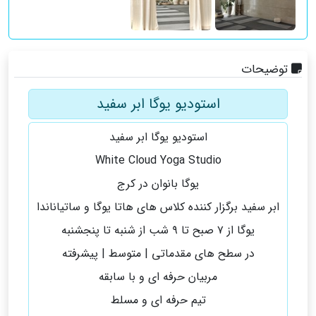
توضیحات
استودیو یوگا ابر سفید
استوديو يوگا ابر سفيد
White Cloud Yoga Studio
يوگا بانوان در كرج
ابر سفيد برگزار كننده كلاس هاى هاتا يوگا و ساتياناندا
يوگا از ٧ صبح تا ٩ شب از شنبه تا پنجشنبه
در سطح هاى مقدماتی | متوسط | پيشرفته
مربیان حرفه ای و با سابقه
تیم حرفه ای و مسلط