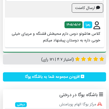
ارسال کامنت
زهرا
1405/05/06
کلاس هاشونو دوس دارم محیطش قشنگه و مربیای خیلی
خوبی داره به دوستان پیشنهاد میکنم
(امتیاز 4.7 | 121 رای)
افزودن مجموعه شما به باشگاه یوگا
باشگاه یوگا در درختی
مرکز یوگا الهام پویامنش
درختی