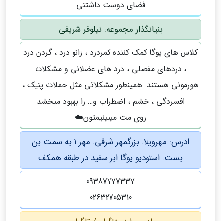
فضای دوست داشتنی
بنيانگذار مجموعه: نيلوفر شريفي
كلاس هاى يوگا كمك كننده كمردرد ، زانو درد ، گردن درد
، دردهاي مفصلي ، درد هاي عضلاني و مشكلات
هورموني هستند. همينطور مشكلاتى مثل حملات پنيك ،
افسردگي ، خشم ، اضطراب و… را بهبود مبخشد
روى مت ميبينيمتون☁️
ادرس: مهرويلا. بزرگمهر شرقي. مهر ١ به سمت بن
بست. استوديو يوگا ابر سفيد در طبقه همكف
09387777337
02632705310