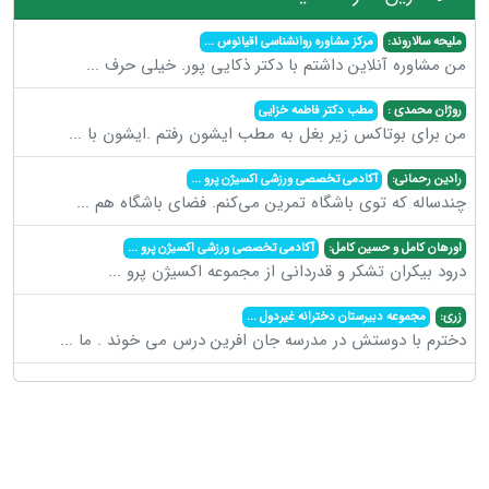
ملیحه سالاروند:
مرکز مشاوره روانشناسی اقیانوس
...
من مشاوره آنلاین داشتم با دکتر ذکایی پور. خیلی حرف
...
روژان محمدی :
مطب دکتر فاطمه خزایی
من برای بوتاکس زیر بغل به مطب ایشون رفتم .ایشون با
...
رادین رحمانی:
آکادمی تخصصی ورزشی اکسیژن پرو
...
چندساله که توی باشگاه تمرین می‌کنم. فضای باشگاه هم
...
اورهان کامل و حسین کامل:
آکادمی تخصصی ورزشی اکسیژن پرو
...
درود بیکران تشکر و قدردانی از مجموعه اکسیژن پرو
...
زری:
مجموعه دبیرستان دخترانه غیردول
...
دخترم با دوستش در مدرسه جان افرین درس می خوند . ما
...