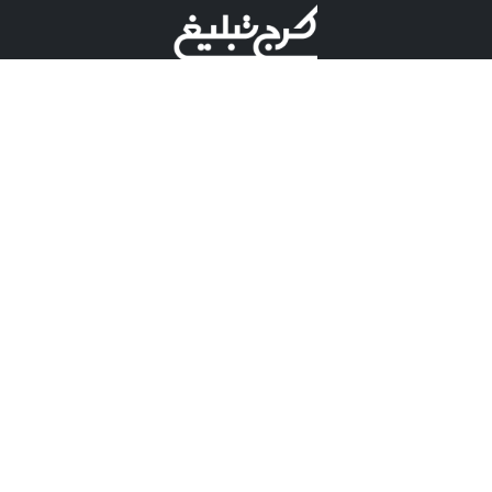
©کرج تبلیغ علامت تجاری ثبت شده در "اداره ثبت برند"
میباشد و هرگونه استفاده از این عنوان با پسوند و پیشوند قابل
پیگیری قضایی میباشد.
دارای نماد اعتبار 1 ستاره از مركز توسعه تجارت الكترونیكی
وزارت صنعت، معدن و تجارت.
مسئولیت آگهی های درج شده در این سایت بر عهده آگهی
دهنده می باشد.
تعرفه تبلیغات
پنل کاربری
تماس با کرج تبلیغ