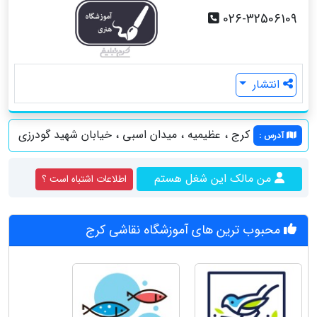
026-32506109
انتشار
کرج ، عظیمیه ، میدان اسبی ، خیابان شهید گودرزی
آدرس
:
من مالک این شغل هستم
اطلاعات اشتباه است ؟
محبوب ترین های آموزشگاه نقاشی کرج