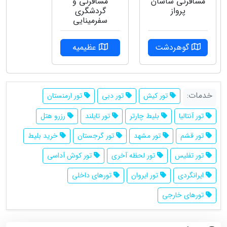
مسافرتی ساسان
مسافرتی و
پرواز
گردشگری
سفرمینایی
گوهردشت
عظیمیه
خدمات:
تور کیش
تور دبی
تور ارمنستان
تور آنتالیا
بلیط چارتر
تور تایلند
رزرو هتل
تور قشم
تور مشهد
تور گرجستان
خرید بلیط
تور تفلیس
تور لحظه آخری
تور کوش آداسی
ایرانگردی
تور ایروان
تورهای داخلی
تورهای خارجی