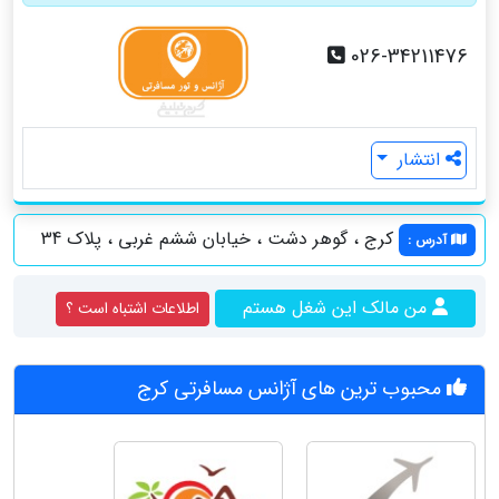
026-34211476
انتشار
کرج ، گوهر دشت ، خیابان ششم غربی ، پلاک 34
آدرس
:
من مالک این شغل هستم
اطلاعات اشتباه است ؟
محبوب ترین های آژانس مسافرتی کرج