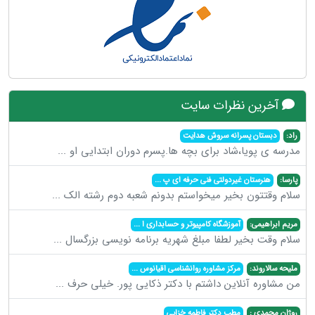
آخرین نظرات سایت
راد:
دبستان پسرانه سروش هدایت
مدرسه ی پویا،شاد برای بچه ها.پسرم دوران ابتدایی او
...
پارسا:
هنرستان غیردولتی فنی حرفه ای پ
...
سلام وقتتون بخیر میخواستم بدونم شعبه دوم رشته الک
...
مریم ابراهیمی:
آموزشگاه کامپیوتر و حسابداری ا
...
سلام وقت بخیر لطفا مبلغ شهریه برنامه نویسی بزرگسال
...
ملیحه سالاروند:
مرکز مشاوره روانشناسی اقیانوس
...
من مشاوره آنلاین داشتم با دکتر ذکایی پور. خیلی حرف
...
روژان محمدی :
مطب دکتر فاطمه خزایی