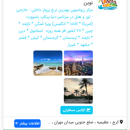
نوین
مرکز رزواسیون بهترین نرخ پرواز داخلی - خارجی
- تور و هتل در سرتاسر دنیا پیکاپ پاسپورت
(امریکا * کانادا * انگلیس) ویزا شنگن * تایلند *
چین * 27 کشور افر همه روزه : استانبول * دبی
* تایلند * ارمنستان * گرجستان * کیش * قشم
* مشهد * شیراز
آژانس مسافرتی
کرج ، عظیمیه ، ضلع جنوبی میدان مهران ، ا...
اطلاعات بیشتر