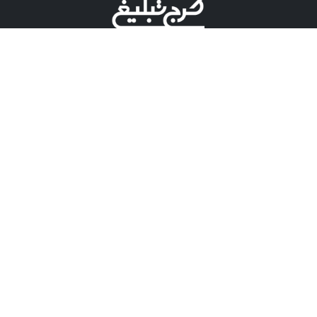
©کرج تبلیغ علامت تجاری ثبت شده در "اداره ثبت برند"
میباشد و هرگونه استفاده از این عنوان با پسوند و پیشوند قابل
پیگیری قضایی میباشد.
دارای نماد اعتبار 1 ستاره از مركز توسعه تجارت الكترونیكی
وزارت صنعت، معدن و تجارت.
مسئولیت آگهی های درج شده در این سایت بر عهده آگهی
دهنده می باشد.
تعرفه تبلیغات
پنل کاربری
تماس با کرج تبلیغ
مشاوره فروش در بله