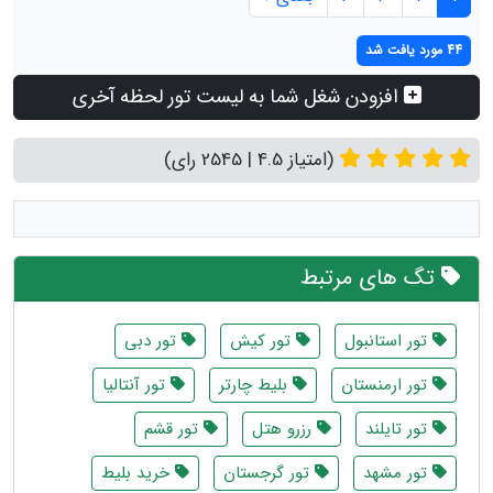
44 مورد یافت شد
افزودن شغل شما به لیست تور لحظه آخری
(امتیاز 4.5 | 2545 رای)
تگ های مرتبط
تور استانبول
تور کیش
تور دبی
تور ارمنستان
بلیط چارتر
تور آنتالیا
تور تایلند
رزرو هتل
تور قشم
تور مشهد
تور گرجستان
خرید بلیط