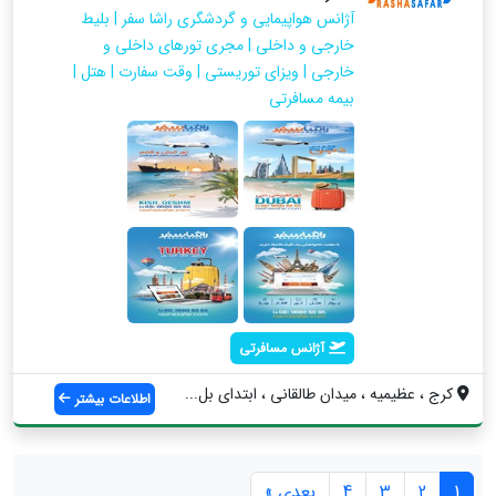
آژانس هواپیمایی و گردشگری راشا سفر | بلیط
خارجی و داخلی | مجری تورهای داخلی و
خارجی | ویزای توریستی | وقت سفارت | هتل |
بیمه مسافرتی
آژانس مسافرتی
کرج ، عظیمیه ، میدان طالقانی ، ابتدای بل...
اطلاعات بیشتر
1
2
3
4
بعدی »