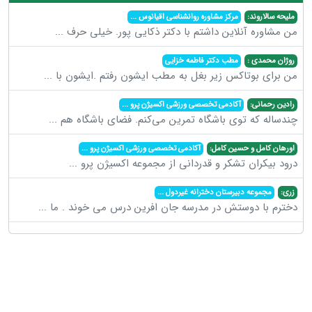
ملیحه سالاروند:
مرکز مشاوره روانشناسی اقیانوس
...
من مشاوره آنلاین داشتم با دکتر ذکایی پور. خیلی حرف
...
روژان محمدی :
مطب دکتر فاطمه خزایی
من برای بوتاکس زیر بغل به مطب ایشون رفتم .ایشون با
...
رادین رحمانی:
آکادمی تخصصی ورزشی اکسیژن پرو
...
چندساله که توی باشگاه تمرین می‌کنم. فضای باشگاه هم
...
اورهان کامل و حسین کامل:
آکادمی تخصصی ورزشی اکسیژن پرو
...
درود بیکران تشکر و قدردانی از مجموعه اکسیژن پرو
...
زری:
مجموعه دبیرستان دخترانه غیردول
...
دخترم با دوستش در مدرسه جان افرین درس می خوند . ما
...