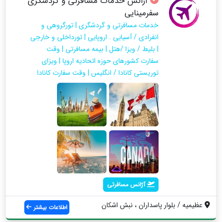
آژانس خدمات مسافرتی و گردشگری
سفرمینایی
خدمات مسافرتی و گردشگری | تورگروهی و
انفرادی / آسیایی . اروپایی | تورداخلی و خارجی
| بلیط / ویزا /هتل | بیمه مسافرتی | وقت
سفارت کشورهای حوزه اتحادیه اروپا | ویزای
توریستی کانادا / انگلیس | وقت سفارت کانادا
آژانس مسافرتی
عظیمیه / بلوار پاسداران ، نبش اشکان
اطلاعات بیشتر