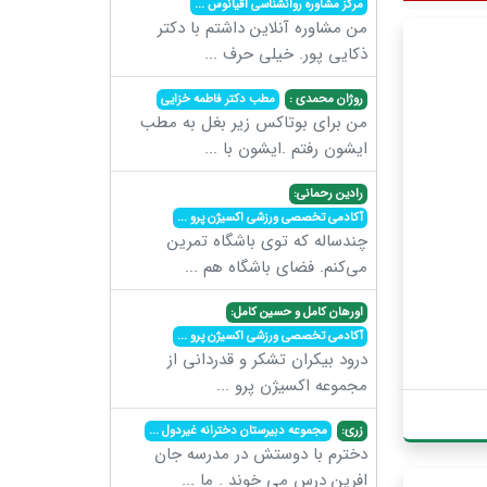
مرکز مشاوره روانشناسی اقیانوس
...
من مشاوره آنلاین داشتم با دکتر
ذکایی پور. خیلی حرف
...
روژان محمدی :
مطب دکتر فاطمه خزایی
من برای بوتاکس زیر بغل به مطب
ایشون رفتم .ایشون با
...
رادین رحمانی:
آکادمی تخصصی ورزشی اکسیژن پرو
...
چندساله که توی باشگاه تمرین
می‌کنم. فضای باشگاه هم
...
اورهان کامل و حسین کامل:
آکادمی تخصصی ورزشی اکسیژن پرو
...
درود بیکران تشکر و قدردانی از
مجموعه اکسیژن پرو
...
زری:
مجموعه دبیرستان دخترانه غیردول
...
دخترم با دوستش در مدرسه جان
افرین درس می خوند . ما
...