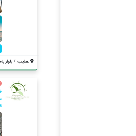
عظیمیه / بلوار پا
ف
س
ق