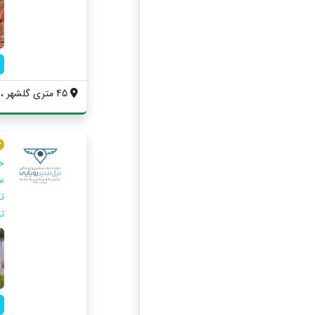
45 متری گلشهر ، نبش بلوار پونه شرقی ، بر...
خ
س
ت
تا