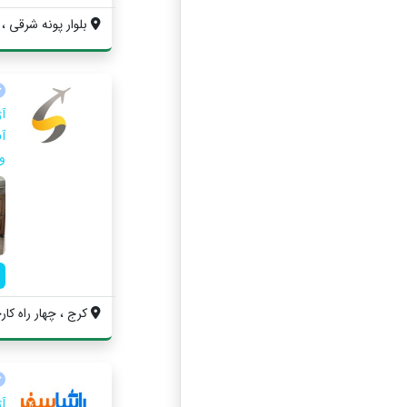
بلوار پونه شرقی ، برج س
آ
آ
و
کرج ، چهار راه کار
آ