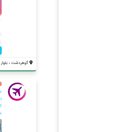
گوهردشت ، بلوار م
خ
ت
ک
سف