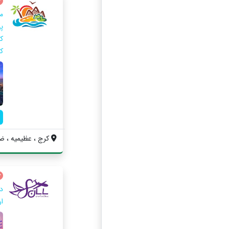
م
ک
ک
کرج ، عظیمیه ، ضل
د
ار