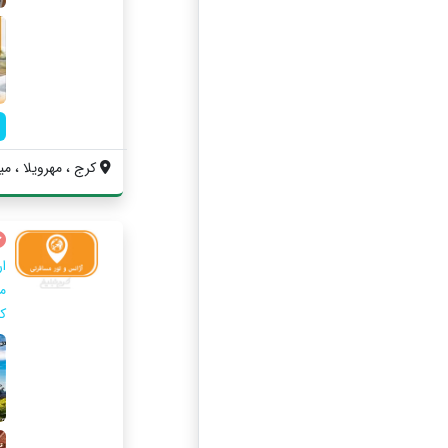
کرج ، مهرویلا ، می
ار
کا