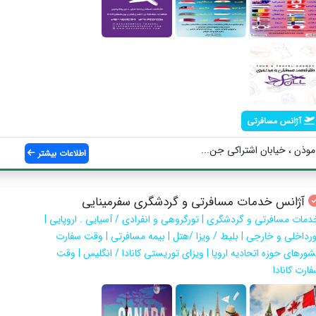
آژانس مسافرتی
وذن ، خیابان اشتراکی جن...
اطلاعات بیشتر
آژانس خدمات مسافرتی و گردشگری سفرمینایی
دمات مسافرتی و گردشگری | تورگروهی و انفرادی / آسیایی . اروپایی |
ورداخلی و خارجی | بلیط / ویزا /هتل | بیمه مسافرتی | وقت سفارت
شورهای حوزه اتحادیه اروپا | ویزای توریستی کانادا / انگلیس | وقت
ارت کانادا