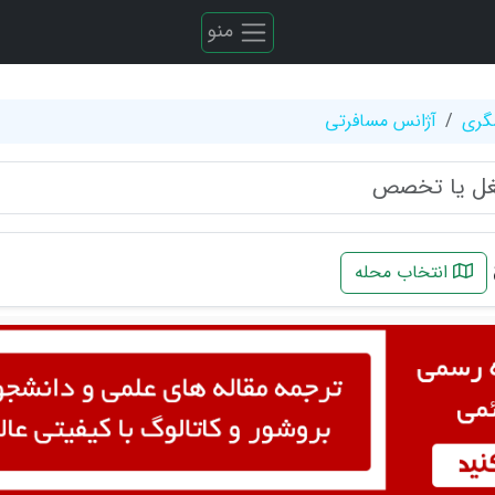
منو
گری
آژانس مسافرتی
انتخاب محله