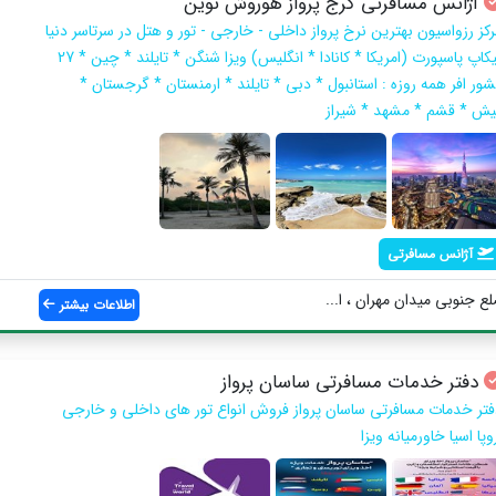
آژانس مسافرتی کرج پرواز هوروش نوین
رکز رزواسیون بهترین نرخ پرواز داخلی - خارجی - تور و هتل در سرتاسر دنیا
پیکاپ پاسپورت (امریکا * کانادا * انگلیس) ویزا شنگن * تایلند * چین * 27
شور افر همه روزه : استانبول * دبی * تایلند * ارمنستان * گرجستان *
یش * قشم * مشهد * شیراز
آژانس مسافرتی
ع جنوبی میدان مهران ، ا...
اطلاعات بیشتر
دفتر خدمات مسافرتی ساسان پرواز
فتر خدمات مسافرتی ساسان پرواز فروش انواع تور های داخلی و خارجی
وپا اسیا خاورمیانه ویزا