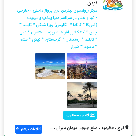
نوین
مرکز رزواسیون بهترین نرخ پرواز داخلی - خارجی
- تور و هتل در سرتاسر دنیا پیکاپ پاسپورت
(امریکا * کانادا * انگلیس) ویزا شنگن * تایلند *
چین * 27 کشور افر همه روزه : استانبول * دبی
* تایلند * ارمنستان * گرجستان * کیش * قشم
* مشهد * شیراز
آژانس مسافرتی
کرج ، عظیمیه ، ضلع جنوبی میدان مهران ، ا...
اطلاعات بیشتر