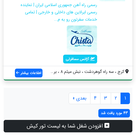
رسمی راه آهن جمهوری اسلامی ایران | نماینده
رسمی ایرلاین های داخلی و خارجی | تمامی
خدمات سفرتون رو به م...
آژانس مسافرتی
کرج ، سه راه گوهردشت ، نبش میثم 8 ، برج ...
اطلاعات بیشتر
1
2
3
4
بعدی »
43 مورد یافت شد
افزودن شغل شما به لیست تور کیش