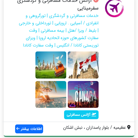
آژانس خدمات مسافرتی و گردشگری
سفرمینایی
خدمات مسافرتی و گردشگری | تورگروهی و
انفرادی / آسیایی . اروپایی | تورداخلی و خارجی
| بلیط / ویزا /هتل | بیمه مسافرتی | وقت
سفارت کشورهای حوزه اتحادیه اروپا | ویزای
توریستی کانادا / انگلیس | وقت سفارت کانادا
آژانس مسافرتی
عظیمیه / بلوار پاسداران ، نبش اشکان
اطلاعات بیشتر