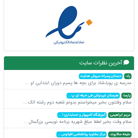
آخرین نظرات سایت
راد:
دبستان پسرانه سروش هدایت
مدرسه ی پویا،شاد برای بچه ها.پسرم دوران ابتدایی او
...
پارسا:
هنرستان غیردولتی فنی حرفه ای پ
...
سلام وقتتون بخیر میخواستم بدونم شعبه دوم رشته الک
...
مریم ابراهیمی:
آموزشگاه کامپیوتر و حسابداری ا
...
سلام وقت بخیر لطفا مبلغ شهریه برنامه نویسی بزرگسال
...
ملیحه سالاروند:
مرکز مشاوره روانشناسی اقیانوس
...