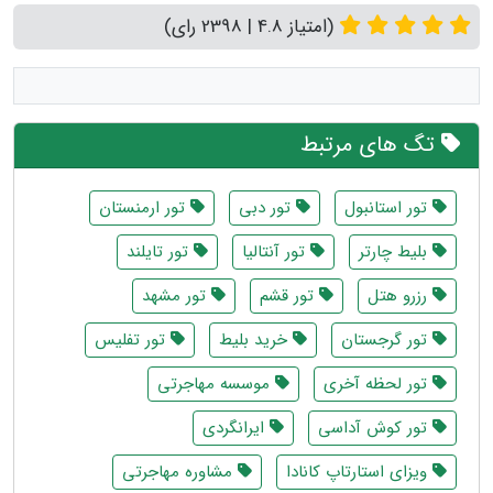
(امتیاز 4.8 | 2398 رای)
تگ های مرتبط
تور استانبول
تور دبی
تور ارمنستان
بلیط چارتر
تور آنتالیا
تور تایلند
رزرو هتل
تور قشم
تور مشهد
تور گرجستان
خرید بلیط
تور تفلیس
تور لحظه آخری
موسسه مهاجرتی
تور کوش آداسی
ایرانگردی
ویزای استارتاپ کانادا
مشاوره مهاجرتی