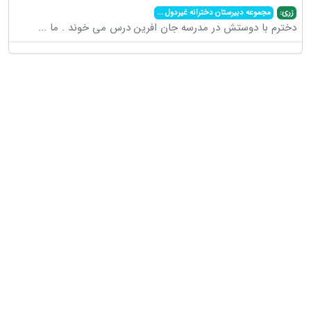
زری:
مجموعه دبیرستان دخترانه غیردول
...
دخترم با دوستش در مدرسه جان افرین درس می خوند . ما
...