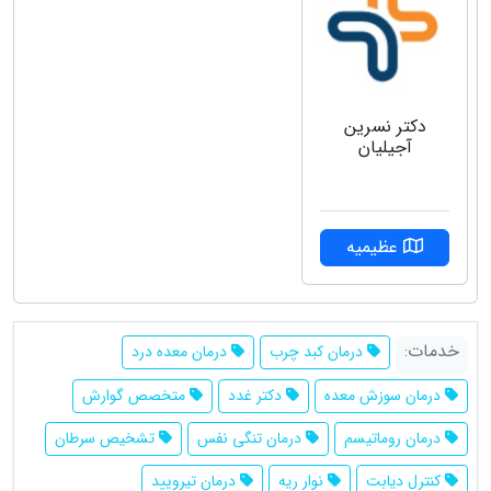
دکتر نسرین
آجیلیان
عظیمیه
خدمات:
درمان کبد چرب
درمان معده درد
درمان سوزش معده
دکتر غدد
متخصص گوارش
درمان روماتیسم
درمان تنگی نفس
تشخیص سرطان
کنترل دیابت
نوار ریه
درمان تیرویید