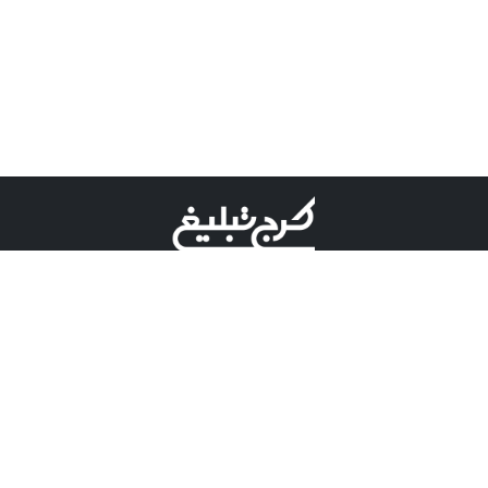
©کرج تبلیغ علامت تجاری ثبت شده در "اداره ثبت برند"
میباشد و هرگونه استفاده از این عنوان با پسوند و پیشوند قابل
پیگیری قضایی میباشد.
دارای نماد اعتبار 1 ستاره از مركز توسعه تجارت الكترونیكی
وزارت صنعت، معدن و تجارت.
مسئولیت آگهی های درج شده در این سایت بر عهده آگهی
دهنده می باشد.