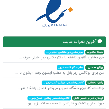
آخرین نظرات سایت
ملیحه سالاروند:
مرکز مشاوره روانشناسی اقیانوس
...
من مشاوره آنلاین داشتم با دکتر ذکایی پور. خیلی حرف
...
روژان محمدی :
مطب دکتر فاطمه خزایی
من برای بوتاکس زیر بغل به مطب ایشون رفتم .ایشون با
...
رادین رحمانی:
آکادمی تخصصی ورزشی اکسیژن پرو
...
چندساله که توی باشگاه تمرین می‌کنم. فضای باشگاه هم
...
اورهان کامل و حسین کامل:
آکادمی تخصصی ورزشی اکسیژن پرو
...
درود بیکران تشکر و قدردانی از مجموعه اکسیژن پرو
...