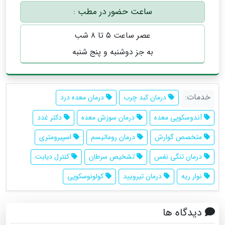
ساعت حضور در مطب :
عصر ساعت ۵ تا ۸ شب
به جز دوشنبه و پنج شنبه
خدمات:
درمان کبد چرب
درمان معده درد
آندوسکوپی معده
درمان سوزش معده
دکتر غدد
متخصص گوارش
درمان روماتیسم
اسپیرومتری
درمان تنگی نفس
تشخیص سرطان
کنترل دیابت
نوار ریه
درمان تیرویید
کولونوسکوپی
دیدگاه ها