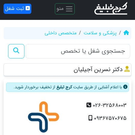
منو
ثبت شغل
پزشکی و سلامت
متخصص داخلی
دکتر نسرین آجیلیان
با اعلام آشنایی از طریق سایت
کرج تبلیغ
از تخفیف برخوردار شوید.
026-32568003
09367570675