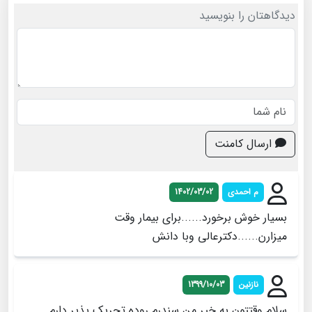
دیدگاهتان را بنویسید
ارسال کامنت
م احمدی
1402/03/02
بسیار خوش برخورد......برای بیمار وقت
میزارن......دکترعالی وبا دانش
نازنین
1399/10/03
سلام وقتتون به خیر من سندرم روده تحریک پذیر دارم.