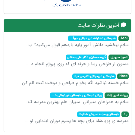
آخرین نظرات سایت
Asal:
هنرستان دخترانه غیر دولتی مهرآ
...
سلام ببخشید دانش آموز پایه یازدهم قبول می‌کنید؟ ب
...
المیرا سپهری:
گروه معماری دکتر علی بخشی
ممنون از طراحی زیبا و حرفه ای که روی پروژم انجام د
...
Hasti:
هنرستان غیردولتی تندیس فردا
سلام خسته نباشید اگه بخوام طراحی و دوخت ثبت نام کن
...
پروانه امین زاده:
پیش دبستان و دبستان غیردولتی د
...
سلام به همراهان منیرانی .منیران علم بهترین مدرسه ک
...
راد:
دبستان پسرانه سروش هدایت
مدرسه ی پویا،شاد برای بچه ها.پسرم دوران ابتدایی او
...