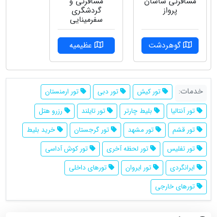
مسافرتی ساسان
مسافرتی و
پرواز
گردشگری
سفرمینایی
گوهردشت
عظیمیه
خدمات:
تور کیش
تور دبی
تور ارمنستان
تور آنتالیا
بلیط چارتر
تور تایلند
رزرو هتل
تور قشم
تور مشهد
تور گرجستان
خرید بلیط
تور تفلیس
تور لحظه آخری
تور کوش آداسی
ایرانگردی
تور ایروان
تورهای داخلی
تورهای خارجی