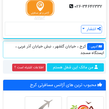
026-34642332
انتشار
کرج ، خیابان گلشهر ، نبش خیابان آذر غربی ،
آدرس
:
ایستگاه مسجد
من مالک این شغل هستم
اطلاعات اشتباه است ؟
محبوب ترین های آژانس مسافرتی کرج