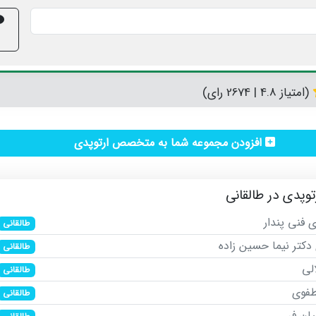
(امتیاز 4.8 | 2674 رای)
افزودن مجموعه شما به متخصص ارتوپدی
دی در طالقانی
 فنی پندار
طالقانی
کتر نیما حسین زاده
طالقانی
لی
طالقانی
طفوی
طالقانی
یان فر