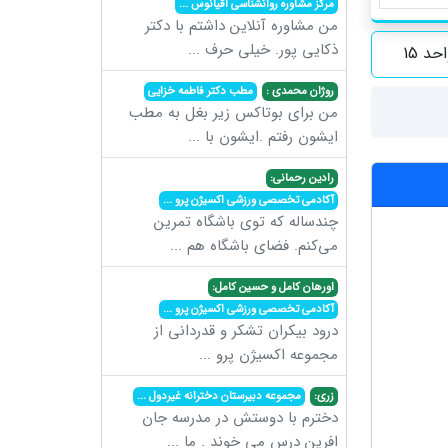
مرکز مشاوره روانشناسی اقیانوس
...
من مشاوره آنلاین داشتم با دکتر
ذکایی پور. خیلی حرف
...
روژان محمدی :
مطب دکتر فاطمه خزایی
من برای بوتاکس زیر بغل به مطب
ایشون رفتم .ایشون با
...
رادین رحمانی:
آکادمی تخصصی ورزشی اکسیژن پرو
...
چندساله که توی باشگاه تمرین
می‌کنم. فضای باشگاه هم
...
اورهان کامل و حسین کامل:
آکادمی تخصصی ورزشی اکسیژن پرو
...
درود بیکران تشکر و قدردانی از
مجموعه اکسیژن پرو
...
زری:
مجموعه دبیرستان دخترانه غیردول
...
دخترم با دوستش در مدرسه جان
افرین درس می خوند . ما
...