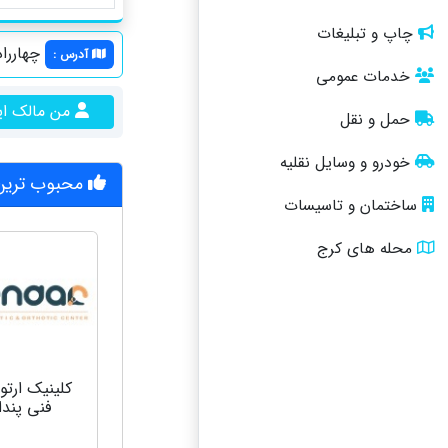
چاپ و تبلیغات
چهارراه 
آدرس
:
خدمات عمومی
من مالک ا
حمل و نقل
خودرو و وسایل نقلیه
محبوب ترین
ساختمان و تاسیسات
محله های کرج
کلینیک ارتو
فنی پندا