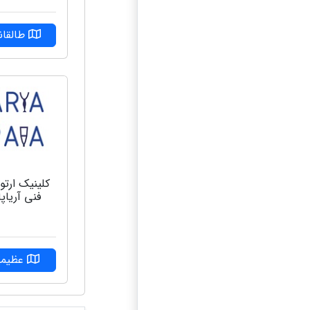
طالقان
کلینیک ارتو
فنی آریاپا
عظیمی