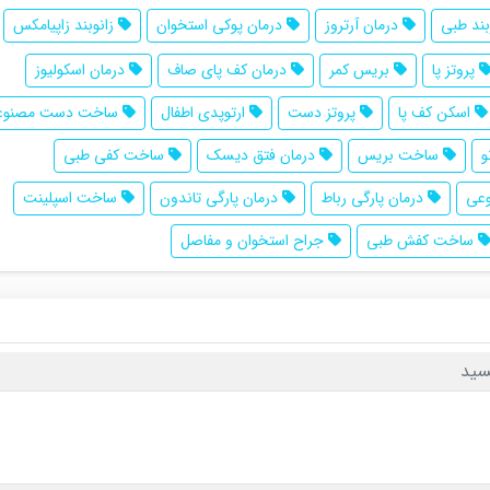
ند طبی
درمان آرتروز
درمان پوکی استخوان
زانوبند زاپیامکس
پروتز پا
بریس کمر
درمان کف پای صاف
درمان اسکولیوز
اسکن کف پا
پروتز دست
ارتوپدی اطفال
ساخت دست مصنوع
و
ساخت بریس
درمان فتق دیسک
ساخت کفی طبی
عی
درمان پارگی رباط
درمان پارگی تاندون
ساخت اسپلینت
ساخت کفش طبی
جراح استخوان و مفاصل
سید