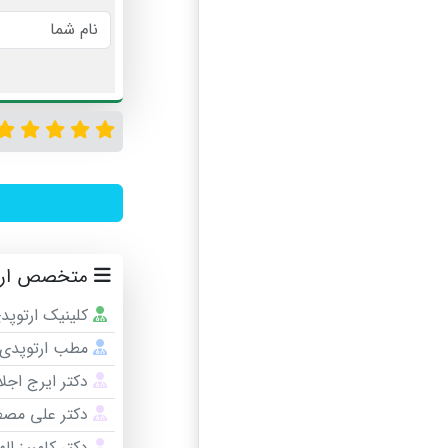
متخصص ارتوپ
کلینیک ارتوپدی
مطب ارتوپدی د
دکتر ایرج اجلا
دکتر علی مص
دکتر کامبیز اله