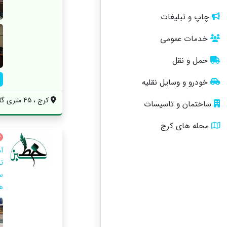
چاپ و تبلیغات
خدمات عمومی
حمل و نقل
خودرو و وسایل نقلیه
کرج ، 45 متری گلشهر ، بین خیابان افتخاری...
ساختمان و تاسیسات
محله های کرج
آ
ت
س
ه