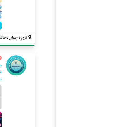
کرج ، چهارراه طالقا
خ
فا
ط