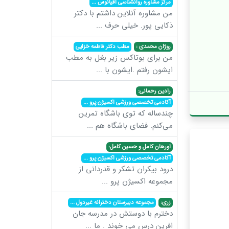
مرکز مشاوره روانشناسی اقیانوس
...
من مشاوره آنلاین داشتم با دکتر
ذکایی پور. خیلی حرف
...
روژان محمدی :
مطب دکتر فاطمه خزایی
من برای بوتاکس زیر بغل به مطب
ایشون رفتم .ایشون با
...
رادین رحمانی:
آکادمی تخصصی ورزشی اکسیژن پرو
...
چندساله که توی باشگاه تمرین
می‌کنم. فضای باشگاه هم
...
اورهان کامل و حسین کامل:
آکادمی تخصصی ورزشی اکسیژن پرو
...
درود بیکران تشکر و قدردانی از
مجموعه اکسیژن پرو
...
زری:
مجموعه دبیرستان دخترانه غیردول
...
دخترم با دوستش در مدرسه جان
افرین درس می خوند . ما
...