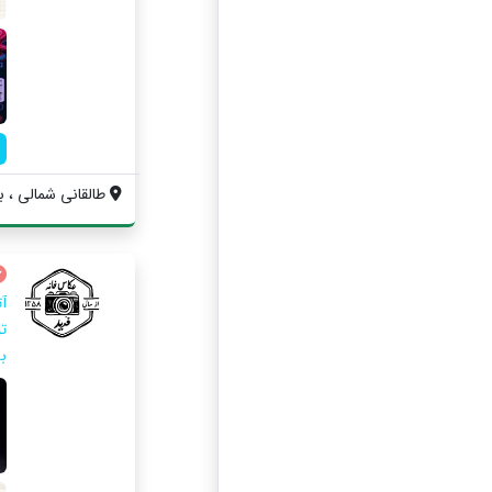
طالقانی شمالی ، بل
ت
ب