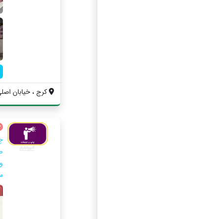
کرج ، خیابان اصلی
چ
ص
و
م