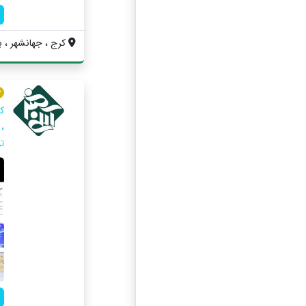
کرج ، جهانشهر ، ب
ک
، 
تو