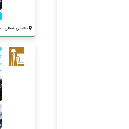
طالقانی شمالی ، بل
گ
ط
سا