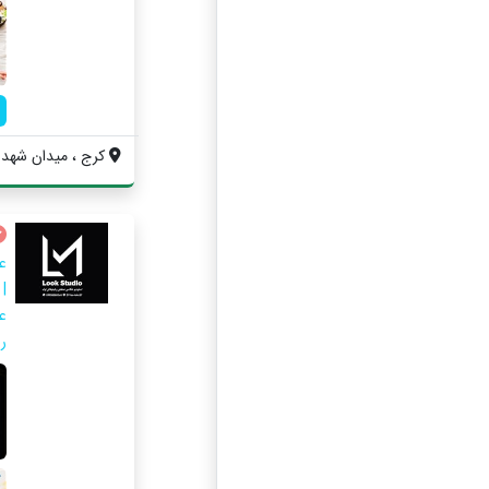
کرج ، میدان شهدا ، 
|
را